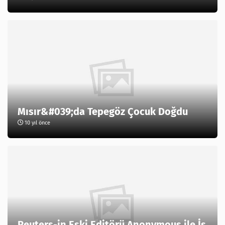
Mısır&#039;da Tepegöz Çocuk Doğdu
10 yıl önce
Reuters-in Eski Editörü Anonymous ile İş