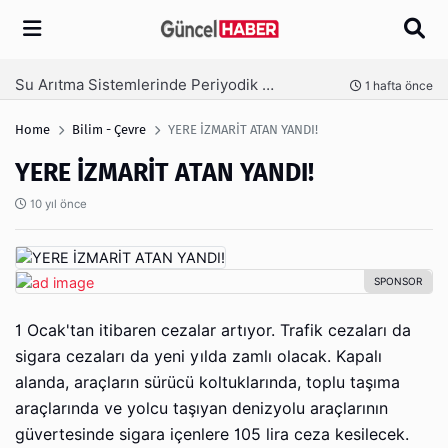
Arama
Ambalaj Süreçlerinde Yeni Nesil Verimliliği Olimpack ile Yakalayın
önce
3 hafta önce
Home
Bilim - Çevre
YERE İZMARİT ATAN YANDI!
YERE İZMARİT ATAN YANDI!
10 yıl önce
1 Ocak'tan itibaren cezalar artıyor. Trafik cezaları da
sigara cezaları da yeni yılda zamlı olacak. Kapalı
alanda, araçların sürücü koltuklarında, toplu taşıma
araçlarında ve yolcu taşıyan denizyolu araçlarının
güvertesinde sigara içenlere 105 lira ceza kesilecek.