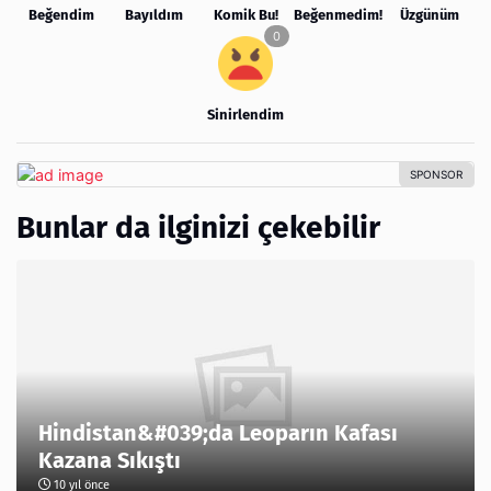
Beğendim
Bayıldım
Komik Bu!
Beğenmedim!
Üzgünüm
Sinirlendim
Bunlar da ilginizi çekebilir
Hindistan&#039;da Leoparın Kafası
Kazana Sıkıştı
10 yıl önce