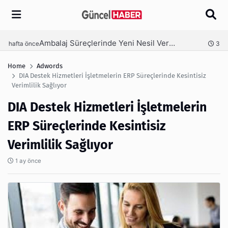
Arama
Ambalaj Süreçlerinde Yeni Nesil Verimliliği Olimpack ile Yakalayın
nce
3 hafta önce
Home
Adwords
DIA Destek Hizmetleri İşletmelerin ERP Süreçlerinde Kesintisiz
Verimlilik Sağlıyor
DIA Destek Hizmetleri İşletmelerin
ERP Süreçlerinde Kesintisiz
Verimlilik Sağlıyor
1 ay önce