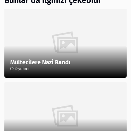
Bunlar da ilginizi çekebilir
Mültecilere Nazi Bandı
10 yıl önce