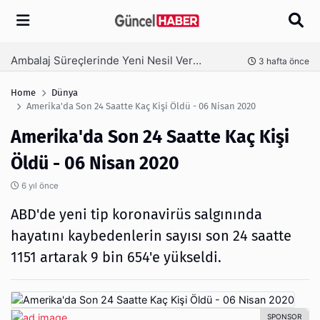
Arama
Ambalaj Süreçlerinde Yeni Nesil Verimliliği Olimpack ile Yakalayın
nce
3 hafta önce
Home
Dünya
Amerika'da Son 24 Saatte Kaç Kişi Öldü - 06 Nisan 2020
Amerika'da Son 24 Saatte Kaç Kişi
Öldü - 06 Nisan 2020
6 yıl önce
ABD'de yeni tip koronavirüs salgınında
hayatını kaybedenlerin sayısı son 24 saatte
1151 artarak 9 bin 654'e yükseldi.