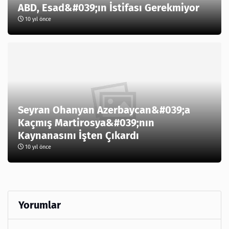
ABD, Esad&#039;ın İstifası Gerekmiyor
10 yıl önce
Seyran Ohanyan Azerbaycan&#039;a
Kaçmış Martirosya&#039;nın
Kaynanasını İşten Çıkardı
10 yıl önce
Yorumlar