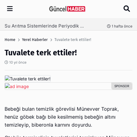
Arama
Ambalaj Süreçlerinde Yeni Nesil Verimliliği Olimpack ile Yakalayın
nce
3 hafta önce
Home
Yerel Haberler
Tuvalete terk ettiler!
Tuvalete terk ettiler!
10 yıl önce
Bebeği bulan temizlik görevlisi Münevver Toprak,
henüz göbek bağı bile kesilmemiş bebeğin altını
temizleyip, biberonla karnını doyurdu.