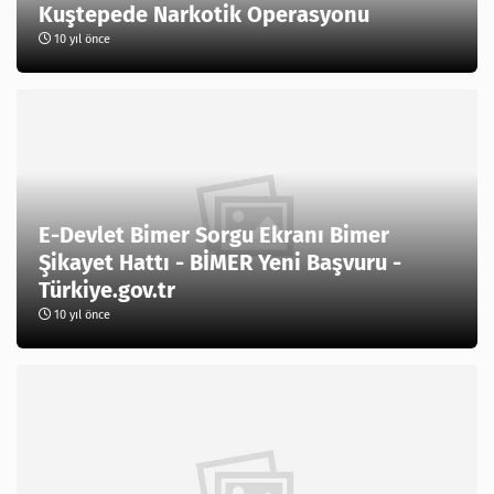
Kuştepede Narkotik Operasyonu
10 yıl önce
E-Devlet Bimer Sorgu Ekranı Bimer
Şikayet Hattı - BİMER Yeni Başvuru -
Türkiye.gov.tr
10 yıl önce