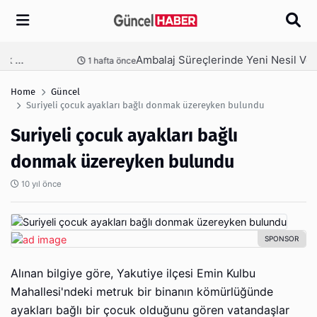
Arama
Ambalaj Süreçlerinde Yeni Nesil Verimliliği Olimpack ile Yakalayın
nce
3 hafta önce
Home
Güncel
Suriyeli çocuk ayakları bağlı donmak üzereyken bulundu
Suriyeli çocuk ayakları bağlı
donmak üzereyken bulundu
10 yıl önce
Alınan bilgiye göre, Yakutiye ilçesi Emin Kulbu
Mahallesi'ndeki metruk bir binanın kömürlüğünde
ayakları bağlı bir çocuk olduğunu gören vatandaşlar