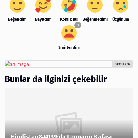
Beğendim
Bayıldım
Komik Bu!
Beğenmedim!
Üzgünüm
Sinirlendim
Bunlar da ilginizi çekebilir
Hindistan&#039;da Leoparın Kafası