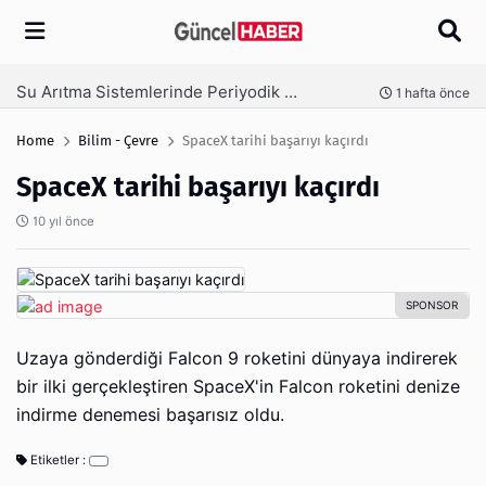
Arama
Ambalaj Süreçlerinde Yeni Nesil Verimliliği Olimpack ile Yakalayın
ta önce
3 hafta önc
Home
Bilim - Çevre
SpaceX tarihi başarıyı kaçırdı
SpaceX tarihi başarıyı kaçırdı
10 yıl önce
Uzaya gönderdiği Falcon 9 roketini dünyaya indirerek
bir ilki gerçekleştiren SpaceX'in Falcon roketini denize
indirme denemesi başarısız oldu.
Etiketler :