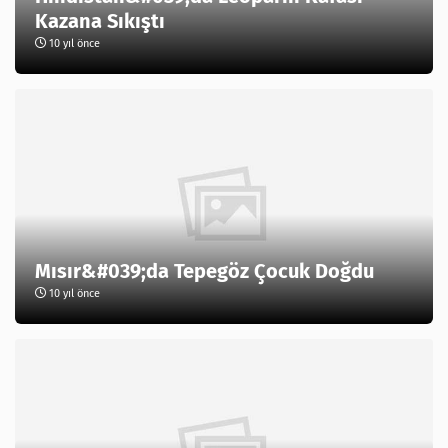
Kazana Sıkıştı
10 yıl önce
Mısır&#039;da Tepegöz Çocuk Doğdu
10 yıl önce