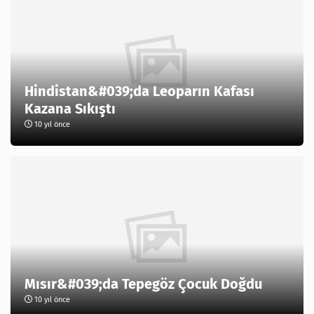
Hindistan&#039;da Leoparın Kafası
Kazana Sıkıştı
10 yıl önce
Mısır&#039;da Tepegöz Çocuk Doğdu
10 yıl önce