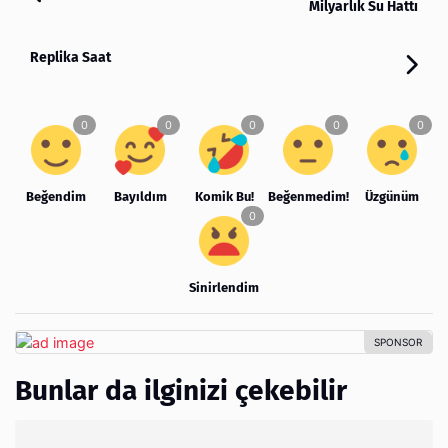
Milyarlık Su Hattı
Replika Saat
Beğendim
Bayıldım
Komik Bu!
Beğenmedim!
Üzgünüm
Sinirlendim
Bunlar da ilginizi çekebilir