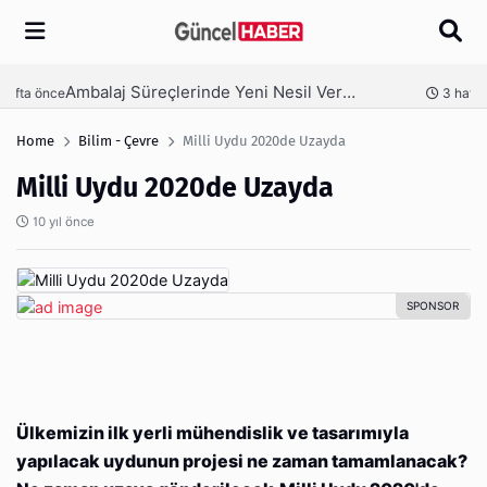
Arama
Ambalaj Süreçlerinde Yeni Nesil Verimliliği Olimpack ile Yakalayın
nce
3 hafta önce
Home
Bilim - Çevre
Milli Uydu 2020de Uzayda
Milli Uydu 2020de Uzayda
10 yıl önce
Ülkemizin ilk yerli mühendislik ve tasarımıyla
yapılacak uydunun projesi ne zaman tamamlanacak?