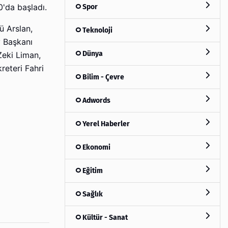
Spor
'da başladı.
 Arslan,
Teknoloji
y Başkanı
Dünya
Zeki Liman,
eteri Fahri
Bilim - Çevre
Adwords
Yerel Haberler
Ekonomi
Eğitim
Sağlık
Kültür - Sanat