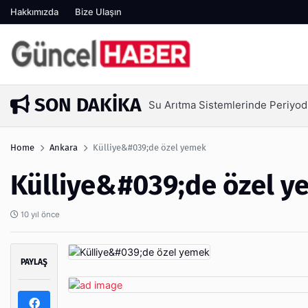
Hakkımızda
Bize Ulaşın
SON DAKIKA
Su Arıtma Sistemlerinde Periyod
6 gün önce
Home
Ankara
Külliye&#039;de özel yemek
Külliye&#039;de özel 
10 yıl önce
PAYLAŞ