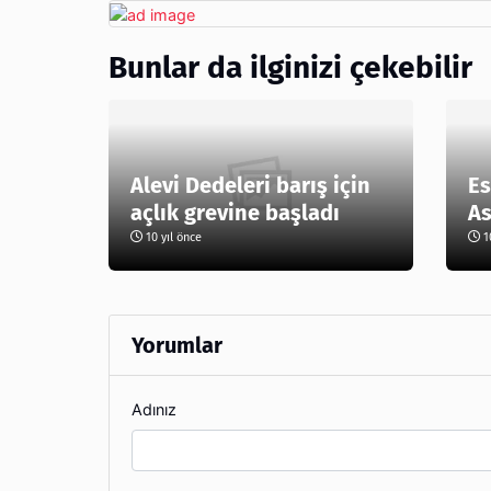
Bunlar da ilginizi çekebilir
Alevi Dedeleri barış için
Es
açlık grevine başladı
As
10 yıl önce
10
Yorumlar
Adınız