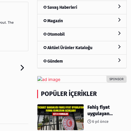
Savaş Haberleri
Magazin
yout. The
Otomobil
Aktüel Ürünler Kataloğu
Gündem
POPÜLER İÇERIKLER
Fahiş fiyat
uygulayan
firmalar açıklandı
6 yıl önce