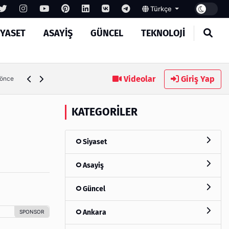
Türkçe
IYASET
ASAYIŞ
GÜNCEL
TEKNOLOJI
Ambalaj Süreçlerinde Yeni Nesil Verimliliği Olimpack ile Yak
Videolar
Giriş Yap
 önce
KATEGORILER
Siyaset
Asayiş
Güncel
Ankara