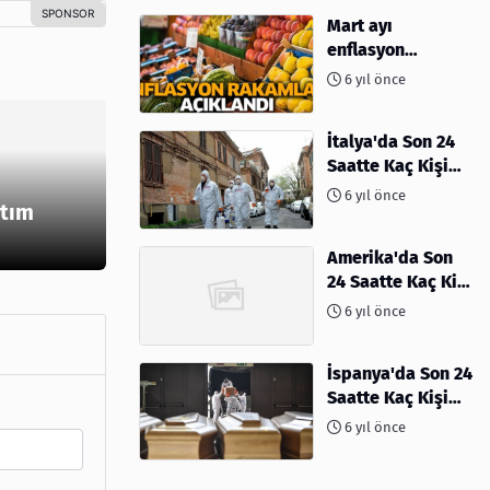
Mart ayı
enflasyon
rakamları
6 yıl önce
açıklandı
İtalya'da Son 24
Saatte Kaç Kişi
Öldü
6 yıl önce
ktım
Amerika'da Son
24 Saatte Kaç Kişi
Öldü - 06 Nisan
6 yıl önce
2020
İspanya'da Son 24
Saatte Kaç Kişi
Öldü
6 yıl önce