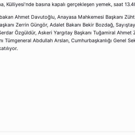
Külliyesi'nde basına kapalı gerçekleşen yemek, saat 13.40
bakan Ahmet Davutoğlu, Anayasa Mahkemesi Başkanı Zühtü
 Başkanı Zerrin Güngör, Adalet Bakanı Bekir Bozdağ, Sayışta
erdar Özgüldür, Askeri Yargıtay Başkanı Tuğamiral Ahmet 
ı Tümgeneral Abdullah Arslan, Cumhurbaşkanlığı Genel Sekr
tılıyor.