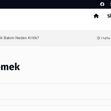
S
Arama
ik Bakım Neden Kritik?
1 hafta
yemek