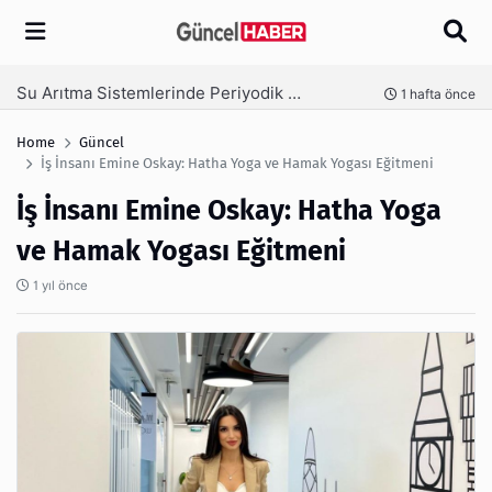
Arama
Ambalaj Süreçlerinde Yeni Nesil Verimliliği Olimpack ile Yakalayın
nce
3 hafta önce
Home
Güncel
İş İnsanı Emine Oskay: Hatha Yoga ve Hamak Yogası Eğitmeni
İş İnsanı Emine Oskay: Hatha Yoga
ve Hamak Yogası Eğitmeni
1 yıl önce