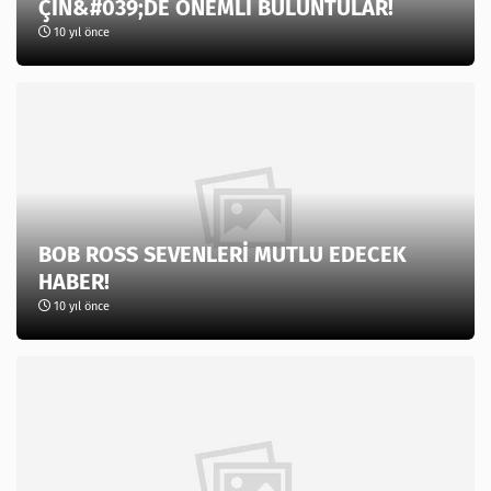
ÇİN&#039;DE ÖNEMLİ BULUNTULAR!
10 yıl önce
BOB ROSS SEVENLERİ MUTLU EDECEK
HABER!
10 yıl önce