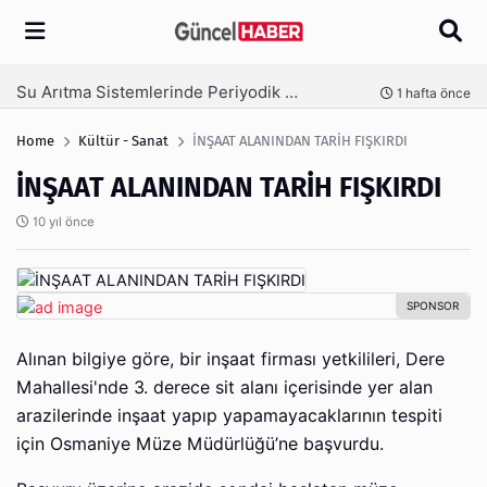
Arama
Ambalaj Süreçlerinde Yeni Nesil Verimliliği Olimpack ile Yakalayın
önce
3 hafta önce
Home
Kültür - Sanat
İNŞAAT ALANINDAN TARİH FIŞKIRDI
İNŞAAT ALANINDAN TARİH FIŞKIRDI
10 yıl önce
Alınan bilgiye göre, bir inşaat firması yetkilileri, Dere
Mahallesi'nde 3. derece sit alanı içerisinde yer alan
arazilerinde inşaat yapıp yapamayacaklarının tespiti
için Osmaniye Müze Müdürlüğü’ne başvurdu.