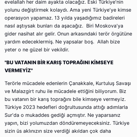
evelallah her daim ayakta olacağız. Eski Türkiye'nin
yolunu değiştirmek kolaydı. Ama yeni Türkiye'ye kimse
operasyon yapamaz. 13 yılda yaşadığımız badireleri
nasıl aştıysak bunları da aşacağız. Biri Moskova'ya
gider nasihat alır gelir. Onun arkasındaki terör örgütüne
yardım edeceklermiş. Ne yapsalar boş. Allah bize
yeter o ne güzel bir vekildir.
"BU VATANIN BİR KARIŞ TOPRAĞINI KİMSEYE
VERMEYİZ"
Terörle mücadele edenlerin Çanakkale, Kurtuluş Savaşı
ve Malazgirt ruhu ile mücadele ettiğini biliyorum. Biz
bu vatanın bir karış toprağını bile kimseye vermeyiz.
Türkiye 2023 hedefleri doğrultusunda attığı adımlarla
Sur'da o mukaddes gediği açmıştır. Ne yaparsanız
yapın, bizi yolumuzdan döndüremeyeceksiniz. Türkiye
sizin üs aklınızın size verdiği akıldan çok daha