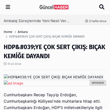
Arama
Ambalaj Süreçlerinde Yeni Nesil Verimliliği Olimpack ile Yakalayın
nce
3 hafta önce
Home
Ankara
HDP&#039;YE ÇOK SERT ÇIKIŞ: BIÇAK KEMİĞE DAYANDI
HDP&#039;YE ÇOK SERT ÇIKIŞ: BIÇAK
KEMİĞE DAYANDI
10 yıl önce
Cumhurbaşkanı Recep Tayyip Erdoğan,
Cumhurbaşkanlığı Külliyesi'nde muhtarlara hitap etti.
Cumhurbaşkanı Erdoğan, HDP'li milletvekilleriyle ilgili