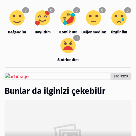
Beğendim
Bayıldım
Komik Bu!
Beğenmedim!
Üzgünüm
Sinirlendim
Bunlar da ilginizi çekebilir