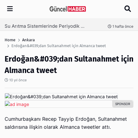
Arama
Ambalaj Süreçlerinde Yeni Nesil Verimliliği Olimpack ile Yakalayın
 önce
3 hafta önce
Home
Ankara
Erdoğan&#039;dan Sultanahmet için Almanca tweet
Erdoğan&#039;dan Sultanahmet için
Almanca tweet
10 yıl önce
Cumhurbaşkanı Recep Tayyip Erdoğan, Sultanahmet
saldırısına ilişkin olarak Almanca tweetler attı.