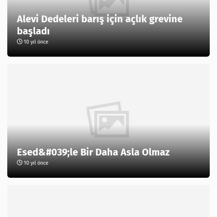
Alevi Dedeleri barış için açlık grevine
başladı
10 yıl önce
Esed&#039;le Bir Daha Asla Olmaz
10 yıl önce