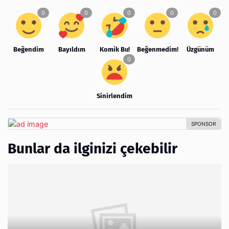
Beğendim
Bayıldım
Komik Bu!
Beğenmedim!
Üzgünüm
Sinirlendim
Bunlar da ilginizi çekebilir