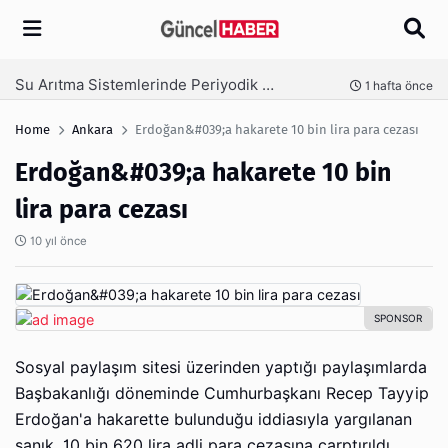
Arama
Ambalaj Süreçlerinde Yeni Nesil Verimliliği Olimpack ile Yakalayın
fta önce
3 hafta ö
Home
Ankara
Erdoğan&#039;a hakarete 10 bin lira para cezası
Erdoğan&#039;a hakarete 10 bin
lira para cezası
10 yıl önce
Sosyal paylaşım sitesi üzerinden yaptığı paylaşımlarda
Başbakanlığı döneminde Cumhurbaşkanı Recep Tayyip
Erdoğan'a hakarette bulunduğu iddiasıyla yargılanan
sanık, 10 bin 620 lira adli para cezasına çarptırıldı.