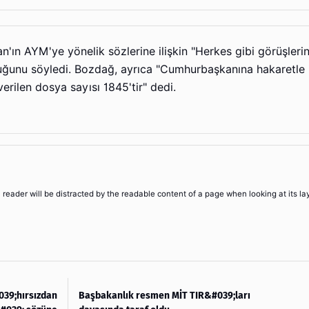
n AYM'ye yönelik sözlerine ilişkin "Herkes gibi görüşlerin
duğunu söyledi. Bozdağ, ayrıca "Cumhurbaşkanına hakaretle i
rilen dosya sayısı 1845'tir" dedi.
 a reader will be distracted by the readable content of a page when looking at its la
39;hırsızdan
Başbakanlık resmen MİT TIR&#039;ları