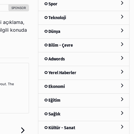
Spor
Teknoloji
i açıklama,
lgili konuda
Dünya
Bilim - Çevre
Adwords
Yerel Haberler
yout. The
Ekonomi
Eğitim
Sağlık
Kültür - Sanat