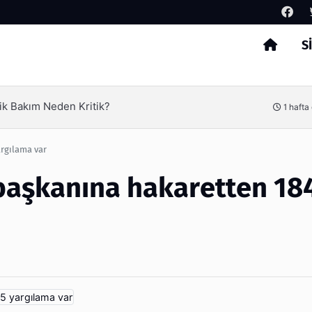
S
Arama
ik Bakım Neden Kritik?
1 hafta
rgılama var
aşkanına hakaretten 18