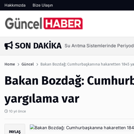
Hakkımızda
Bize Ulaşın
SON DAKIKA
Su Arıtma Sistemlerinde Periyod
4 gün önce
Home
Güncel
Bakan Bozdağ: Cumhurbaşkanına hakaretten 1845 ya
Bakan Bozdağ: Cumhurb
yargılama var
10 yıl önce
PAYLAŞ