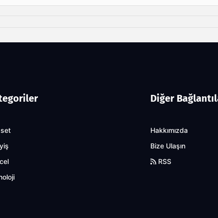
tegoriler
Diğer Bağlantıl
aset
Hakkımızda
yiş
Bize Ulaşın
cel
RSS
oloji