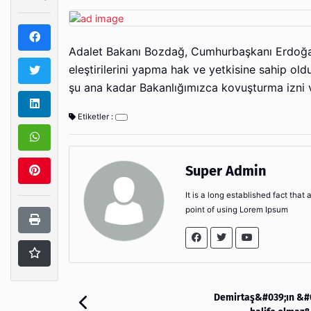
Adalet Bakanı Bozdağ, Cumhurbaşkanı Erdoğan'ı
eleştirilerini yapma hak ve yetkisine sahip ol
şu ana kadar Bakanlığımızca kovuşturma izni ve
Etiketler :
Super Admin
It is a long established fact that
point of using Lorem Ipsum
Demirtaş&#039;ın &#0