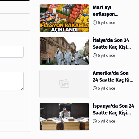
Mart ayı
enflasyon
rakamları
6 yıl önce
açıklandı
İtalya'da Son 24
Saatte Kaç Kişi
Öldü
6 yıl önce
Amerika'da Son
24 Saatte Kaç Kişi
Öldü - 06 Nisan
6 yıl önce
2020
İspanya'da Son 24
Saatte Kaç Kişi
Öldü
6 yıl önce