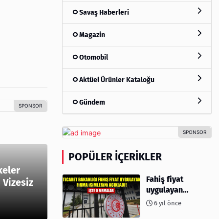
Savaş Haberleri
Magazin
Otomobil
Aktüel Ürünler Kataloğu
Gündem
POPÜLER İÇERIKLER
keler
Fahiş fiyat
 Vizesiz
uygulayan
firmalar açıklandı
6 yıl önce