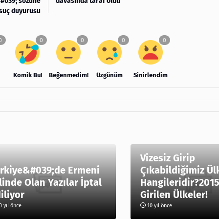
&#039; sözüne
davasında taraf oldu
suç duyurusu
Komik Bu!
Beğenmedim!
Üzgünüm
Sinirlendim
Vizesiz Girip
rkiye&#039;de Ermeni
Çıkabildiğimiz Ül
linde Olan Yazılar İptal
Hangileridir?2015
iliyor
Girilen Ülkeler!
 yıl önce
10 yıl önce