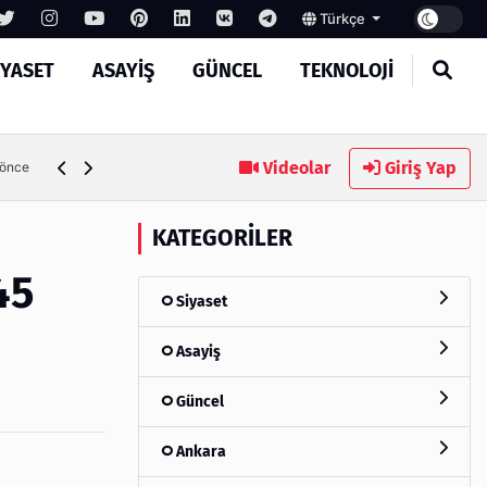
Türkçe
IYASET
ASAYIŞ
GÜNCEL
TEKNOLOJI
Ambalaj Süreçlerinde Yeni Nesil Verimliliği Olimpack ile Yak
Videolar
Giriş Yap
 önce
KATEGORILER
45
Siyaset
Asayiş
Güncel
Ankara