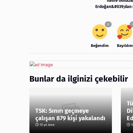
halife olmaz
Erdoğan&#039;dan 
Beğendim
Bayıldım
Bunlar da ilginizi çekebilir
Tü
TSK: Sınırı geçmeye
Di
çalışan 879 kişi yakalandı
Ed
10 yıl önce
10