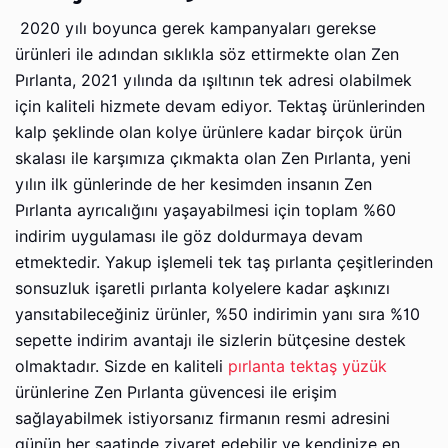
2020 yılı boyunca gerek kampanyaları gerekse
ürünleri ile adından sıklıkla söz ettirmekte olan Zen
Pırlanta, 2021 yılında da ışıltının tek adresi olabilmek
için kaliteli hizmete devam ediyor. Tektaş ürünlerinden
kalp şeklinde olan kolye ürünlere kadar birçok ürün
skalası ile karşımıza çıkmakta olan Zen Pırlanta, yeni
yılın ilk günlerinde de her kesimden insanın Zen
Pırlanta ayrıcalığını yaşayabilmesi için toplam %60
indirim uygulaması ile göz doldurmaya devam
etmektedir. Yakup işlemeli tek taş pırlanta çeşitlerinden
sonsuzluk işaretli pırlanta kolyelere kadar aşkınızı
yansıtabileceğiniz ürünler, %50 indirimin yanı sıra %10
sepette indirim avantajı ile sizlerin bütçesine destek
olmaktadır. Sizde en kaliteli
pırlanta tektaş yüzük
ürünlerine Zen Pırlanta güvencesi ile erişim
sağlayabilmek istiyorsanız firmanın resmi adresini
günün her saatinde ziyaret edebilir ve kendinize en