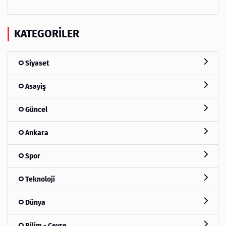
KATEGORILER
Siyaset
Asayiş
Güncel
Ankara
Spor
Teknoloji
Dünya
Bilim - Çevre