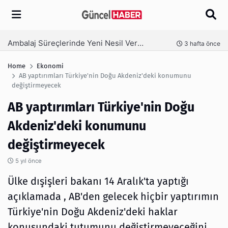
Arama
Ambalaj Süreçlerinde Yeni Nesil Verimliliği Olimpack ile Yakalayın
nce
3 hafta önce
Home
Ekonomi
AB yaptırımları Türkiye'nin Doğu Akdeniz'deki konumunu
değiştirmeyecek
AB yaptırımları Türkiye'nin Doğu
Akdeniz'deki konumunu
değiştirmeyecek
5 yıl önce
Ülke dışişleri bakanı 14 Aralık'ta yaptığı
açıklamada , AB'den gelecek hiçbir yaptırımın
Türkiye'nin Doğu Akdeniz'deki haklar
konusundaki tutumunu değiştirmeyeceğini