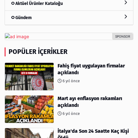
Aktüel Ürünler Kataloğu
Gündem
POPÜLER İÇERIKLER
Fahiş fiyat uygulayan firmalar
açıklandı
6 yıl önce
Mart ayı enflasyon rakamları
açıklandı
6 yıl önce
İtalya'da Son 24 Saatte Kaç Kişi
Öldü