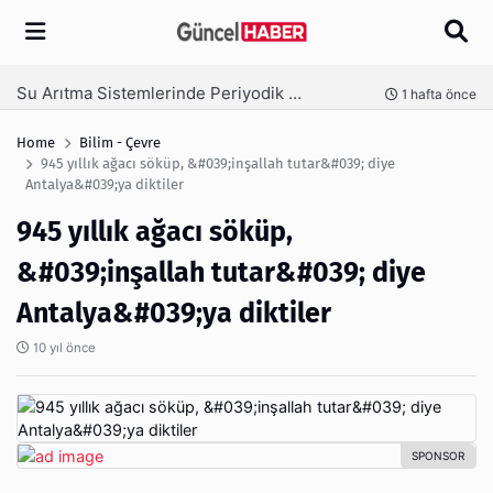
Arama
Ambalaj Süreçlerinde Yeni Nesil Verimliliği Olimpack ile Yakalayın
ta önce
3 hafta önc
Home
Bilim - Çevre
945 yıllık ağacı söküp, &#039;inşallah tutar&#039; diye
Antalya&#039;ya diktiler
945 yıllık ağacı söküp,
&#039;inşallah tutar&#039; diye
Antalya&#039;ya diktiler
10 yıl önce