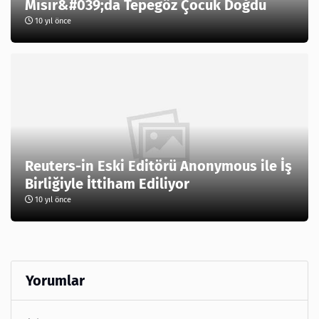
Mısır&#039;da Tepegöz Çocuk Doğdu
10 yıl önce
Reuters-in Eski Editörü Anonymous ile İş
Birliğiyle İttiham Ediliyor
10 yıl önce
Yorumlar