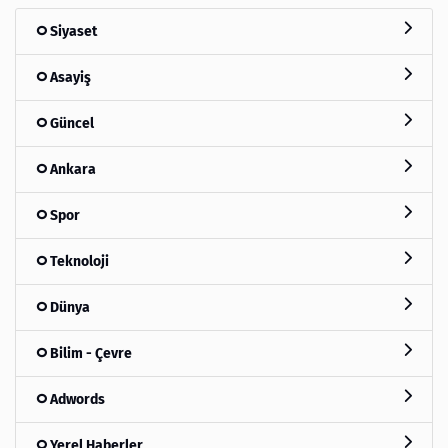
Siyaset
Asayiş
Güncel
Ankara
Spor
Teknoloji
Dünya
Bilim - Çevre
Adwords
Yerel Haberler