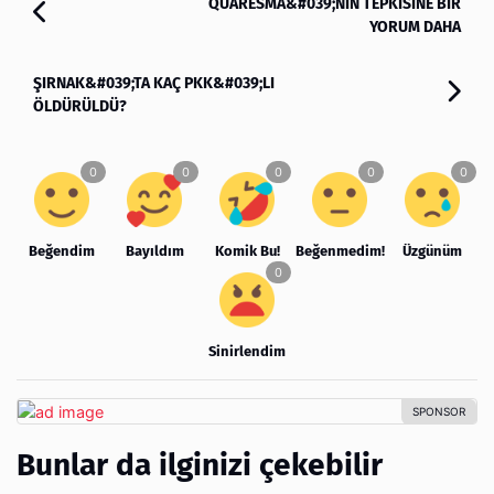
QUARESMA&#039;NIN TEPKİSİNE BİR
YORUM DAHA
ŞIRNAK&#039;TA KAÇ PKK&#039;LI
ÖLDÜRÜLDÜ?
Beğendim
Bayıldım
Komik Bu!
Beğenmedim!
Üzgünüm
Sinirlendim
Bunlar da ilginizi çekebilir