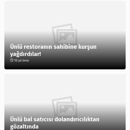
Ünlü restoranın sahibine kurşun
yağdırdılar!
10 yıl önce
Ünlü bal satıcısı dolandırıcılıktan
gözaltında