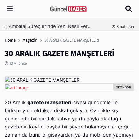
Arama
Ambalaj Süreçlerinde Yeni Nesil Verimliliği Olimpack ile Yakalayın
nce
3 hafta önce
Home
Magazin
30 ARALIK GAZETE MANŞETLERİ
30 ARALIK GAZETE MANŞETLERİ
10 yıl önce
30 Aralık
gazete manşetleri
siyasi gündemle ile
birlikte yine oldukça dikkat çekiyor. Özellikle kış
günlerinde bir bardak kahve ya da çayla okuduğu
gazetenin keyfini başka bir şeyde bulamayanlar çoğu
zaman da bunu bilgisayardan ya da mobilden yapmayı