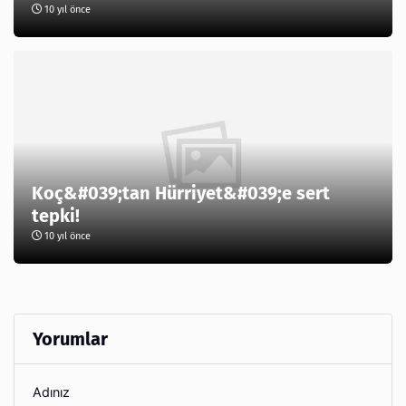
10 yıl önce
Koç&#039;tan Hürriyet&#039;e sert
tepki!
10 yıl önce
Yorumlar
Adınız