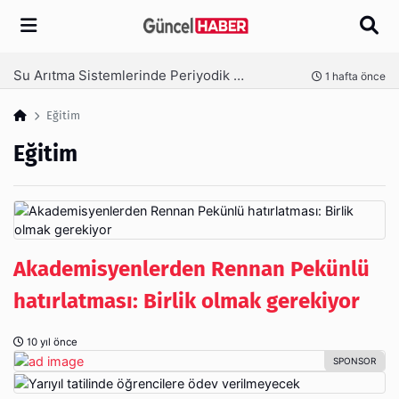
Arama
Ambalaj Süreçlerinde Yeni Nesil Verimliliği Olimpack ile Yakalayın
 önce
3 hafta önce
Eğitim
Eğitim
Akademisyenlerden Rennan Pekünlü
hatırlatması: Birlik olmak gerekiyor
10 yıl önce