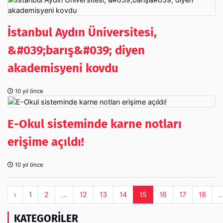
İstanbul Aydın Üniversitesi,
&#039;barış&#039; diyen
akademisyeni kovdu
10 yıl önce
E-Okul sisteminde karne notları
erişime açıldı!
10 yıl önce
‹
1
2
...
12
13
14
15
16
17
18
..
KATEGORILER