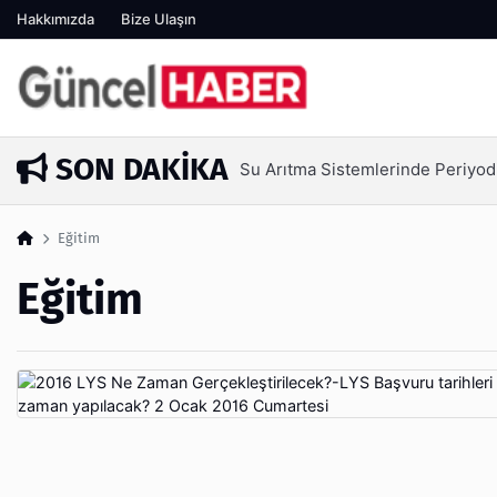
Hakkımızda
Bize Ulaşın
SON DAKIKA
Su Arıtma Sistemlerinde Periyod
4 gün önce
Eğitim
Eğitim