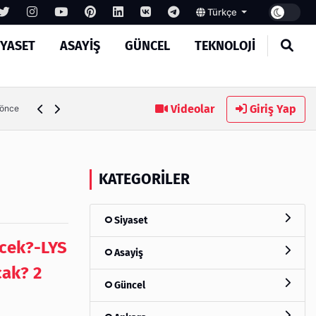
Türkçe
IYASET
ASAYIŞ
GÜNCEL
TEKNOLOJI
Ambalaj Süreçlerinde Yeni Nesil Verimliliği Olimpack ile Yak
Videolar
Giriş Yap
 önce
KATEGORILER
Siyaset
ecek?-LYS
Asayiş
cak? 2
Güncel