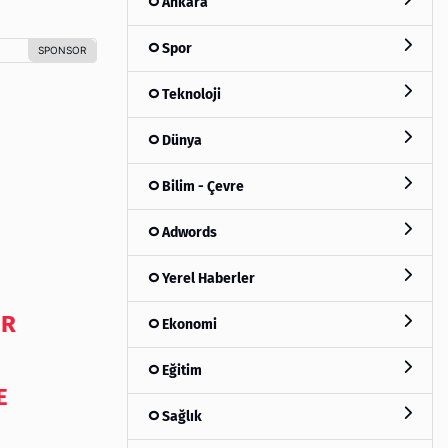
Ankara
Spor
Teknoloji
Dünya
Bilim - Çevre
Adwords
Yerel Haberler
IR
Ekonomi
Eğitim
E
Sağlık