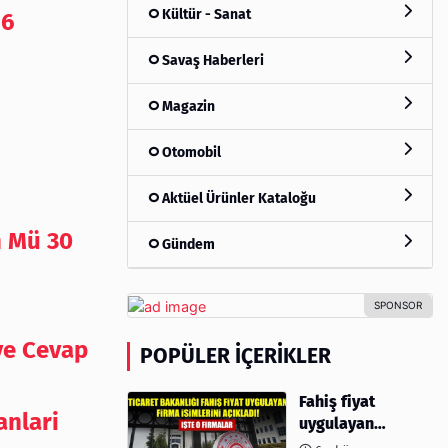
Kültür - Sanat
16
Savaş Haberleri
Magazin
Otomobil
Aktüel Ürünler Kataloğu
n Mü 30
Gündem
ve Cevap
POPÜLER İÇERIKLER
Fahiş fiyat
anlari
uygulayan
firmalar açıklandı