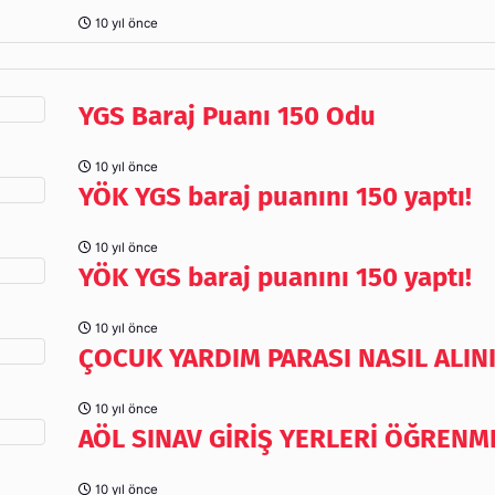
10 yıl önce
YGS Baraj Puanı 150 Odu
10 yıl önce
YÖK YGS baraj puanını 150 yaptı!
10 yıl önce
YÖK YGS baraj puanını 150 yaptı!
10 yıl önce
ÇOCUK YARDIM PARASI NASIL ALIN
10 yıl önce
AÖL SINAV GİRİŞ YERLERİ ÖĞRENM
10 yıl önce