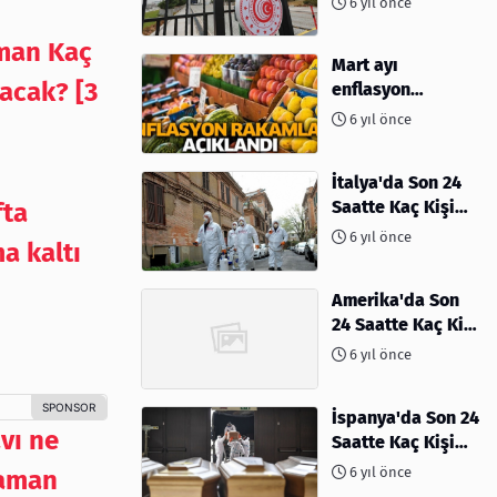
6 yıl önce
aman Kaç
Mart ayı
acak? [3
enflasyon
rakamları
6 yıl önce
açıklandı
İtalya'da Son 24
Saatte Kaç Kişi
fta
Öldü
6 yıl önce
a kaltı
Amerika'da Son
24 Saatte Kaç Kişi
Öldü - 06 Nisan
6 yıl önce
2020
İspanya'da Son 24
vı ne
Saatte Kaç Kişi
Öldü
6 yıl önce
zaman