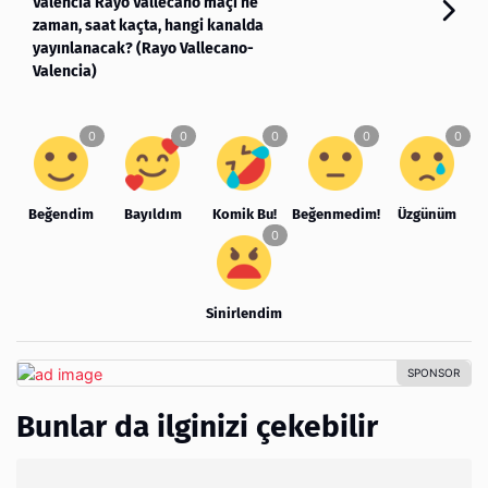
Valencia Rayo Vallecano maçı ne
zaman, saat kaçta, hangi kanalda
yayınlanacak? (Rayo Vallecano-
Valencia)
Beğendim
Bayıldım
Komik Bu!
Beğenmedim!
Üzgünüm
Sinirlendim
Bunlar da ilginizi çekebilir