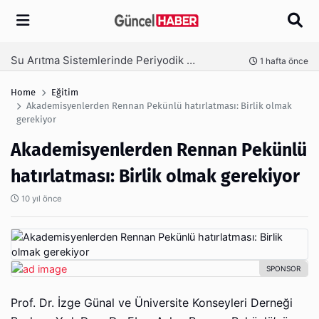
Arama
Ambalaj Süreçlerinde Yeni Nesil Verimliliği Olimpack ile Yakalayın
1 hafta önce
3
Home
Eğitim
Akademisyenlerden Rennan Pekünlü hatırlatması: Birlik olmak
gerekiyor
Akademisyenlerden Rennan Pekünlü
hatırlatması: Birlik olmak gerekiyor
10 yıl önce
Prof. Dr. İzge Günal ve Üniversite Konseyleri Derneği