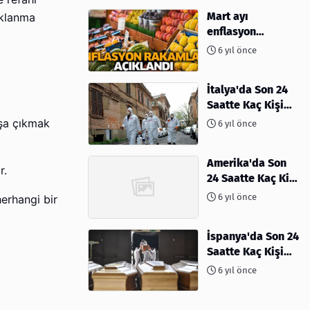
Mart ayı
aklanma
enflasyon
rakamları
6 yıl önce
açıklandı
İtalya'da Son 24
Saatte Kaç Kişi
Öldü
aşa çıkmak
6 yıl önce
Amerika'da Son
or.
24 Saatte Kaç Kişi
Öldü - 06 Nisan
6 yıl önce
erhangi bir
2020
İspanya'da Son 24
Saatte Kaç Kişi
Öldü
6 yıl önce