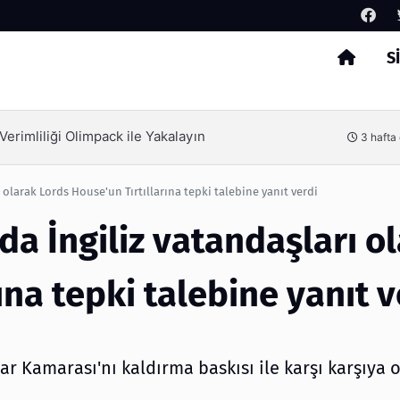
S
Arama
erimliliği Olimpack ile Yakalayın
3 hafta
olarak Lords House'un Tırtıllarına tepki talebine yanıt verdi
a İngiliz vatandaşları o
ına tepki talebine yanıt v
 Kamarası'nı kaldırma baskısı ile karşı karşıya 