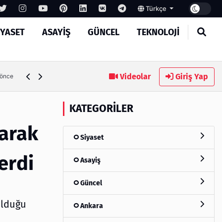
Türkçe
IYASET
ASAYIŞ
GÜNCEL
TEKNOLOJI
MASROKİT Eğitim Kitleri ile Elektronik Öğrenmek Artık Çok
Videolar
Giriş Yap
 önce
KATEGORILER
larak
Siyaset
erdi
Asayiş
Güncel
olduğu
Ankara