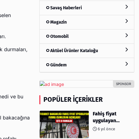
Savaş Haberleri
selen
Magazin
rı.
Otomobil
k durmaları,
Aktüel Ürünler Kataloğu
Gündem
medi ve bu
POPÜLER İÇERIKLER
Fahiş fiyat
ıl bakacağına
uygulayan
firmalar açıklandı
6 yıl önce
e refahı