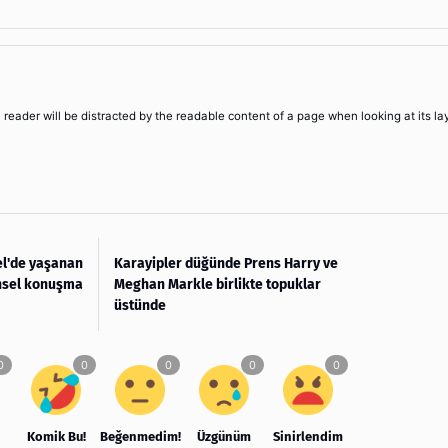
 a reader will be distracted by the readable content of a page when looking at its la
el'de yaşanan
Karayipler düğünde Prens Harry ve
hsel konuşma
Meghan Markle birlikte topuklar
üstünde
Komik Bu!
Beğenmedim!
Üzgünüm
Sinirlendim