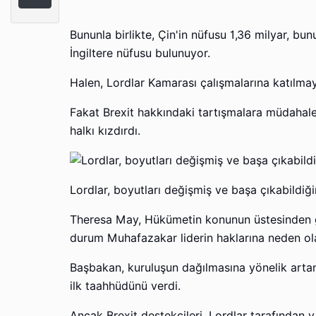
Bununla birlikte, Çin'in nüfusu 1,36 milyar, b
İngiltere nüfusu bulunuyor.
Halen, Lordlar Kamarası çalışmalarına katılm
Fakat Brexit hakkındaki tartışmalara müdahale 
halkı kızdırdı.
Lordlar, boyutları değişmiş ve başa çıkabildiğ
Theresa May, Hükümetin konunun üstesinden gel
durum Muhafazakar liderin haklarına neden olab
Başbakan, kuruluşun dağılmasına yönelik artan 
ilk taahhüdünü verdi.
Ancak Brexit destekçileri, Lordlar tarafından 