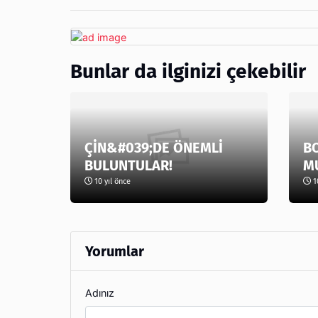
Bunlar da ilginizi çekebilir
ÇİN&#039;DE ÖNEMLİ
B
BULUNTULAR!
M
10 yıl önce
10
Yorumlar
Adınız