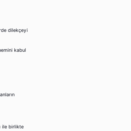
rde dilekçeyi
nemini kabul
anların
ile birlikte