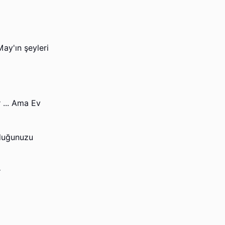
ay'ın şeyleri
 ... Ama Ev
lduğunuzu
r