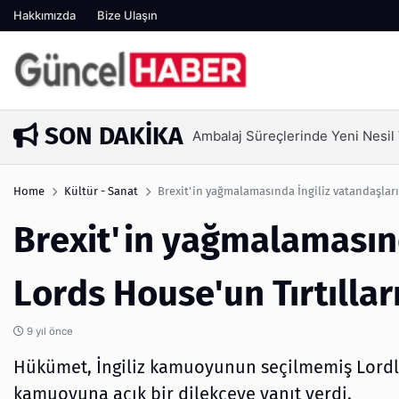
Hakkımızda
Bize Ulaşın
SON DAKIKA
Ambalaj Süreçlerinde Yeni Nesil V
1 hafta önce
Home
Kültür - Sanat
Brexit'in yağmalamasında İngiliz vatandaşları 
Brexit'in yağmalamasınd
Lords House'un Tırtıllar
9 yıl önce
Hükümet, İngiliz kamuoyunun seçilmemiş Lordlar
kamuoyuna açık bir dilekçeye yanıt verdi.