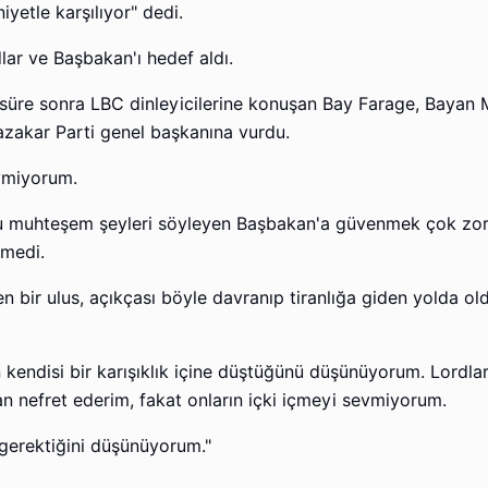
iyetle karşılıyor" dedi.
lar ve Başbakan'ı hedef aldı.
 süre sonra LBC dinleyicilerine konuşan Bay Farage, Bayan M
fazakar Parti genel başkanına vurdu.
evmiyorum.
u muhteşem şeyleri söyleyen Başbakan'a güvenmek çok zor
tmedi.
ren bir ulus, açıkçası böyle davranıp tiranlığa giden yolda o
 kendisi bir karışıklık içine düştüğünü düşünüyorum. Lordla
n nefret ederim, fakat onların içki içmeyi sevmiyorum.
i gerektiğini düşünüyorum."