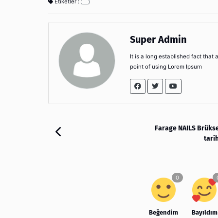
Etiketler :
Super Admin
It is a long established fact that
point of using Lorem Ipsum
Farage NAILS Brüks
tari
Beğendim
Bayıldım