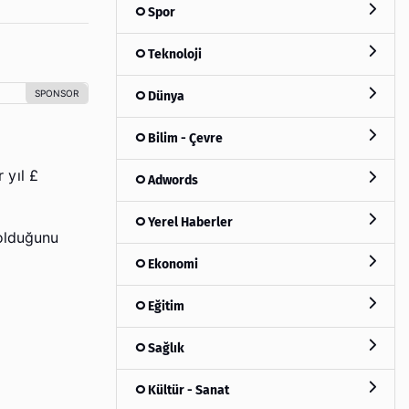
Spor
Teknoloji
Dünya
Bilim - Çevre
 yıl £
Adwords
Yerel Haberler
 olduğunu
Ekonomi
Eğitim
Sağlık
Kültür - Sanat