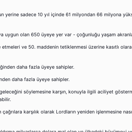
unun yerine sadece 10 yıl içinde 61 milyondan 66 milyona yük
aya uygun olan 650 üyeye yer var - çoğunluğu yaşam akranla
etmeleri ve 50. maddenin tetiklenmesi üzerine kasıtlı olara
inden daha fazla üyeye sahipler.
eceğini söylemesine karşın, konuyla ilgili aciliyet göster
ilir.
çağrılara karşılık olarak Lordların yeniden işlenmesine nas
yıldırma milyarlarca dolara mal olan ve ülkedeki büyümeyi v