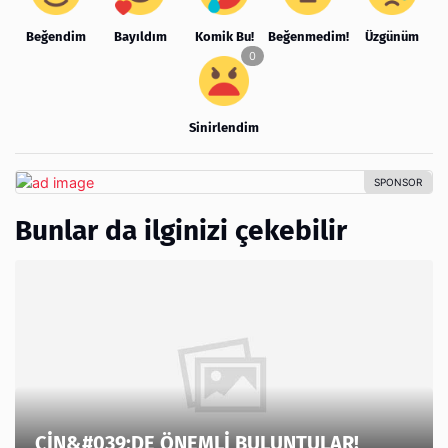
Beğendim
Bayıldım
Komik Bu!
Beğenmedim!
Üzgünüm
Sinirlendim
Bunlar da ilginizi çekebilir
ÇİN&#039;DE ÖNEMLİ BULUNTULAR!