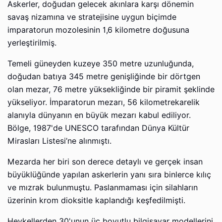
Askerler, doğudan gelecek akınlara karşı dönemin
savaş nizamına ve stratejisine uygun biçimde
imparatorun mozolesinin 1,6 kilometre doğusuna
yerleştirilmiş.
Temeli güneyden kuzeye 350 metre uzunluğunda,
doğudan batıya 345 metre genişliğinde bir dörtgen
olan mezar, 76 metre yüksekliğinde bir piramit şeklinde
yükseliyor. İmparatorun mezarı, 56 kilometrekarelik
alanıyla dünyanın en büyük mezarı kabul ediliyor.
Bölge, 1987'de UNESCO tarafından Dünya Kültür
Mirasları Listesi’ne alınmıştı.
Mezarda her biri son derece detaylı ve gerçek insan
büyüklüğünde yapılan askerlerin yanı sıra binlerce kılıç
ve mızrak bulunmuştu. Paslanmaması için silahların
üzerinin krom dioksitle kaplandığı keşfedilmişti.
Heykellerden 30'unun üç boyutlu bilgisayar modellerini