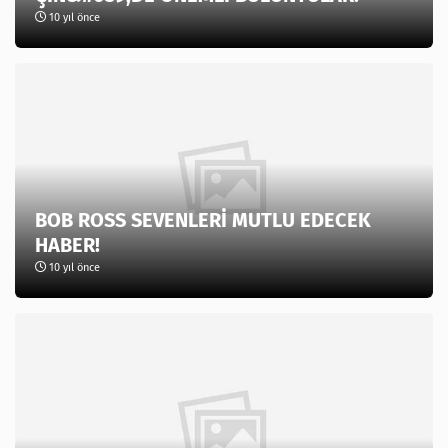
10 yıl önce
BOB ROSS SEVENLERİ MUTLU EDECEK
HABER!
10 yıl önce