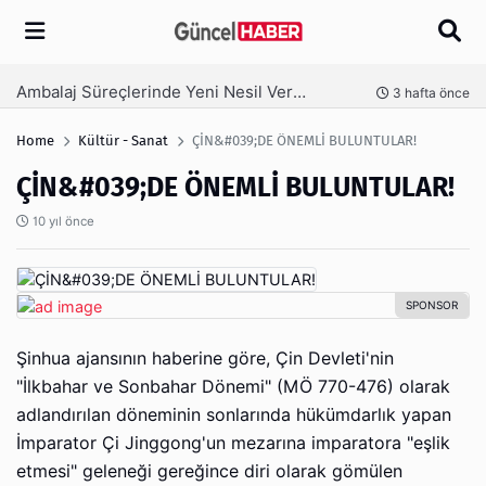
Arama
Ambalaj Süreçlerinde Yeni Nesil Verimliliği Olimpack ile Yakalayın
nce
3 hafta önce
Home
Kültür - Sanat
ÇİN&#039;DE ÖNEMLİ BULUNTULAR!
ÇİN&#039;DE ÖNEMLİ BULUNTULAR!
10 yıl önce
Şinhua ajansının haberine göre, Çin Devleti'nin
"İlkbahar ve Sonbahar Dönemi" (MÖ 770-476) olarak
adlandırılan döneminin sonlarında hükümdarlık yapan
İmparator Çi Jinggong'un mezarına imparatora "eşlik
etmesi" geleneği gereğince diri olarak gömülen