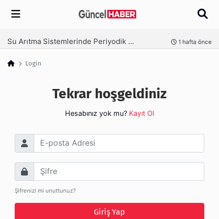
Arama
Su Arıtma Sistemlerinde Periyodik Bakım Neden Kritik?
nce
1 hafta önce
Login
Tekrar hoşgeldiniz
Hesabınız yok mu?
Kayıt Ol
E-posta Adresi
Şifre
Şifrenizi mi unuttunuz?
Giriş Yap