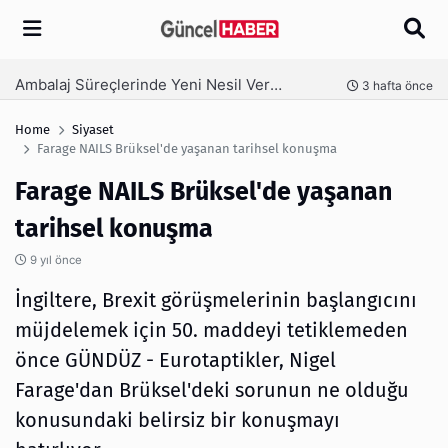
Arama
Ambalaj Süreçlerinde Yeni Nesil Verimliliği Olimpack ile Yakalayın
nce
3 hafta önce
Home
Siyaset
Farage NAILS Brüksel'de yaşanan tarihsel konuşma
Farage NAILS Brüksel'de yaşanan
tarihsel konuşma
9 yıl önce
İngiltere, Brexit görüşmelerinin başlangıcını
müjdelemek için 50. maddeyi tetiklemeden
önce GÜNDÜZ - Eurotaptikler, Nigel
Farage'dan Brüksel'deki sorunun ne olduğu
konusundaki belirsiz bir konuşmayı