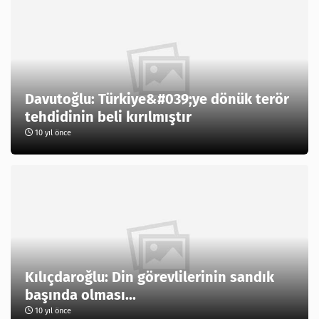
Davutoğlu: Türkiye&#039;ye dönük terör
tehdidinin beli kırılmıştır
10 yıl önce
Kılıçdaroğlu: Din görevlilerinin sandık
başında olması...
10 yıl önce