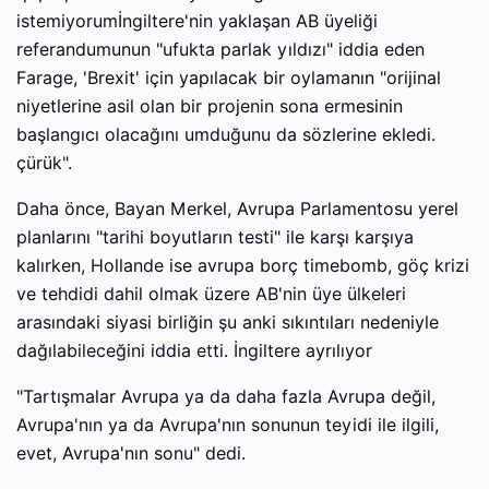
istemiyorumİngiltere'nin yaklaşan AB üyeliği
referandumunun "ufukta parlak yıldızı" iddia eden
Farage, 'Brexit' için yapılacak bir oylamanın "orijinal
niyetlerine asil olan bir projenin sona ermesinin
başlangıcı olacağını umduğunu da sözlerine ekledi.
çürük".
Daha önce, Bayan Merkel, Avrupa Parlamentosu yerel
planlarını "tarihi boyutların testi" ile karşı karşıya
kalırken, Hollande ise avrupa borç timebomb, göç krizi
ve tehdidi dahil olmak üzere AB'nin üye ülkeleri
arasındaki siyasi birliğin şu anki sıkıntıları nedeniyle
dağılabileceğini iddia etti. İngiltere ayrılıyor
"Tartışmalar Avrupa ya da daha fazla Avrupa değil,
Avrupa'nın ya da Avrupa'nın sonunun teyidi ile ilgili,
evet, Avrupa'nın sonu" dedi.