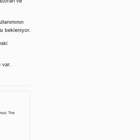
estoran ve
llanımının
ı bekleniyor.
eski
 var.
yout. The