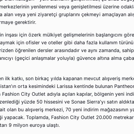
 merkezlerinin yenilenmesi veya genişletilmesi üzerine odakl
na alan veya yeni ziyaretçi gruplarını çekmeyi amaçlayan alı
rmaye gerektirir.
rin inşası için özerk mülkiyet gelişmelerinin başlangıcını gö
 yaymak için ofisler ve oteller gibi daha fazla kullanım türünü
rizden öğrenilen dersler arasındadır ve aynı zamanda, sahipl
cıyı (geçici anlaşmalar yoluyla) güvence altına alma çabal
en ilk katkı, son birkaç yılda kapanan mevcut alışveriş merk
Yunanistan'ın orta kesimindeki Larissa kentinde bulunan Pantheo
Fashion City Outlet adıyla açılan kapılar, bölgenin yeni ind
enlediği yüzde 50 hissesini ve Sonae Sierra'yı satın aldıkt
it olan bu alışveriş merkezi, 70 yeni indirim mağazasının ya
iği yapacak. Toplamda, Fashion City Outlet 20.000 metrekar
tarı 9 milyon euroya ulaştı.