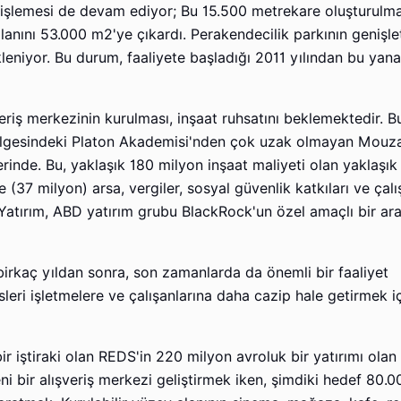
işlemesi de devam ediyor; Bu 15.500 metrekare oluşturulmas
 alanını 53.000 m2'ye çıkardı. Perakendecilik parkının genişle
eniyor. Bu durum, faaliyete başladığı 2011 yılından bu yana
riş merkezinin kurulması, inşaat ruhsatını beklemektedir. B
ölgesindeki Platon Akademisi'nden çok uzak olmayan Mouzak
erinde. Bu, yaklaşık 180 milyon inşaat maliyeti olan yaklaşı
ce (37 milyon) arsa, vergiler, sosyal güvenlik katkıları ve çal
 . Yatırım, ABD yatırım grubu BlackRock'un özel amaçlı bir ara
 birkaç yıldan sonra, son zamanlarda da önemli bir faaliyet
isleri işletmelere ve çalışanlarına daha cazip hale getirmek 
ir iştiraki olan REDS'in 220 milyon avroluk bir yatırımı ol
yeni bir alışveriş merkezi geliştirmek iken, şimdiki hedef 80.0