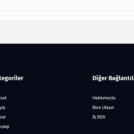
tegoriler
Diğer Bağlantıl
aset
Hakkımızda
yiş
Bize Ulaşın
cel
RSS
oloji