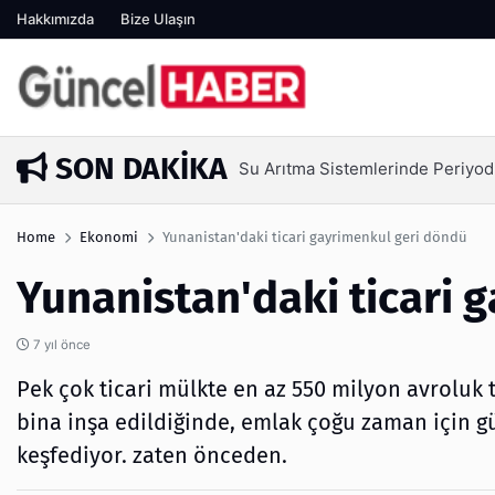
Hakkımızda
Bize Ulaşın
SON DAKIKA
Su Arıtma Sistemlerinde Periyod
4 gün önce
Home
Ekonomi
Yunanistan'daki ticari gayrimenkul geri döndü
Yunanistan'daki ticari 
7 yıl önce
Pek çok ticari mülkte en az 550 milyon avroluk 
bina inşa edildiğinde, emlak çoğu zaman için
keşfediyor. zaten önceden.