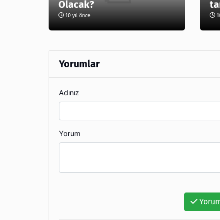
Olacak?
ta
10 yıl önce
10
Yorumlar
Adınız
Yorum
Yorum