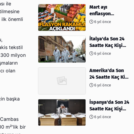
ı ile
Mart ayı
tilmesine
enflasyon
 ilk önemli
rakamları
6 yıl önce
açıklandı
İtalya'da Son 24
u,
Saatte Kaç Kişi
is tekstil
Öldü
6 yıl önce
k 300 milyon
ışmaların
Amerika'da Son
cı olan
24 Saatte Kaç Kişi
Öldü - 06 Nisan
6 yıl önce
2020
için başka
İspanya'da Son 24
Saatte Kaç Kişi
Öldü
6 yıl önce
an Cambas
00 m²'lik bir