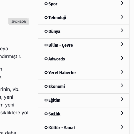
Spor
Teknoloji
Dünya
Bilim - Çevre
veya
dırmıştır.
Adwords
n
Yerel Haberler
r.
Ekonomi
rinin, vb.
a, yeni
Eğitim
üm yeni
sikliklere yol
Sağlık
Kültür - Sanat
aya daha