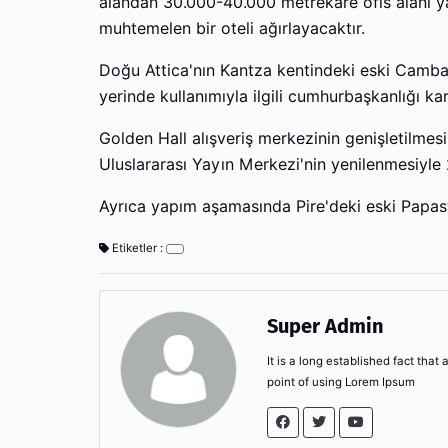
alandan 30.000-40.000 metrekare ofis alanı ya
muhtemelen bir oteli ağırlayacaktır.
Doğu Attica'nın Kantza kentindeki eski Cambas 
yerinde kullanımıyla ilgili cumhurbaşkanlığı 
Golden Hall alışveriş merkezinin genişletilmesi,
Uluslararası Yayın Merkezi'nin yenilenmesiyl
Ayrıca yapım aşamasında Pire'deki eski Papastr
Etiketler :
Super Admin
It is a long established fact that
point of using Lorem Ipsum