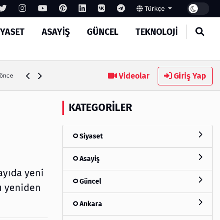
Türkçe
IYASET
ASAYIŞ
GÜNCEL
TEKNOLOJI
Ambalaj Süreçlerinde Yeni Nesil Verimliliği Olimpack ile Yak
Videolar
Giriş Yap
 önce
KATEGORILER
Siyaset
Asayiş
ayıda yeni
Güncel
u yeniden
Ankara