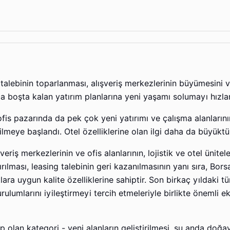
talebinin toparlanması, alışveriş merkezlerinin büyümesini 
rca boşta kalan yatırım planlarına yeni yaşamı solumayı hızlan
 ofis pazarında da pek çok yeni yatırımı ve çalışma alanlarını
dilmeye başlandı. Otel özelliklerine olan ilgi daha da büyüktü
riş merkezlerinin ve ofis alanlarının, lojistik ve otel ünitele
rılması, leasing talebinin geri kazanılmasının yanı sıra, Bors
ra uygun kalite özelliklerine sahiptir. Son birkaç yıldaki t
lumlarını iyileştirmeyi tercih etmeleriyle birlikte önemli ek
 olan kategori - yeni alanların geliştirilmesi, şu anda doğ