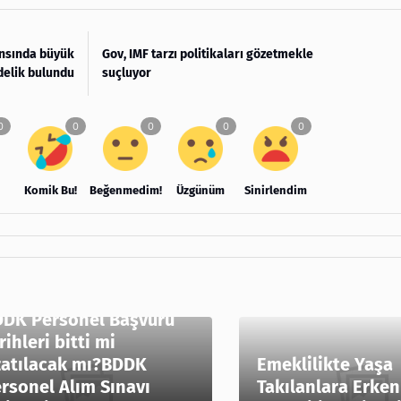
nansında büyük
Gov, IMF tarzı politikaları gözetmekle
delik bulundu
suçluyor
Komik Bu!
Beğenmedim!
Üzgünüm
Sinirlendim
DK Personel Başvuru
rihleri bitti mi
atılacak mı?BDDK
Emeklilikte Yaşa
rsonel Alım Sınavı
Takılanlara Erken