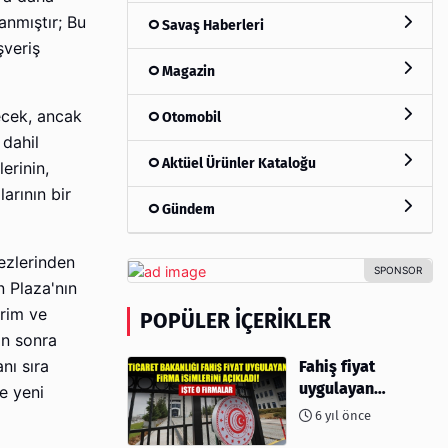
anmıştır; Bu
Savaş Haberleri
şveriş
Magazin
recek, ancak
Otomobil
 dahil
Aktüel Ürünler Kataloğu
erinin,
arının bir
Gündem
ezlerinden
n Plaza'nın
irim ve
POPÜLER İÇERIKLER
an sonra
Fahiş fiyat
nı sıra
uygulayan
e yeni
firmalar açıklandı
6 yıl önce