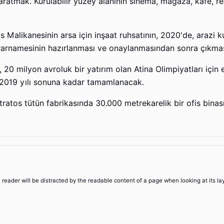
ratmak. Kurulabilir yüzey alanının sinema, mağaza, kafe, r
Malikanesinin arsa için inşaat ruhsatının, 2020'de, arazi ku
kararnamesinin hazırlanması ve onaylanmasından sonra çıkmas
 20 milyon avroluk bir yatırım olan Atina Olimpiyatları için 
e 2019 yılı sonuna kadar tamamlanacak.
atos tütün fabrikasında 30.000 metrekarelik bir ofis binası
 a reader will be distracted by the readable content of a page when looking at its la