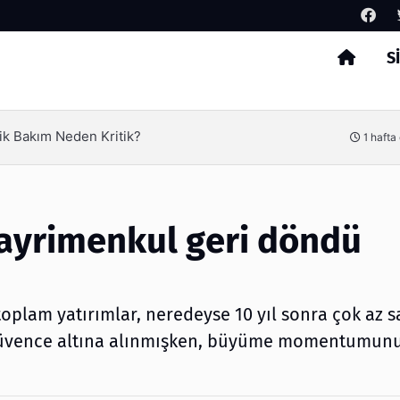
S
Arama
ik Bakım Neden Kritik?
1 hafta
gayrimenkul geri döndü
toplam yatırımlar, neredeyse 10 yıl sonra çok az s
 güvence altına alınmışken, büyüme momentumun