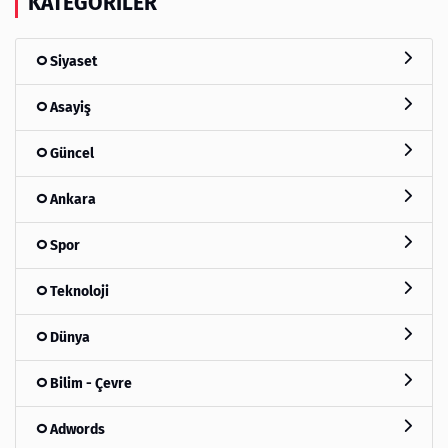
KATEGORILER
Siyaset
Asayiş
Güncel
Ankara
Spor
Teknoloji
Dünya
Bilim - Çevre
Adwords