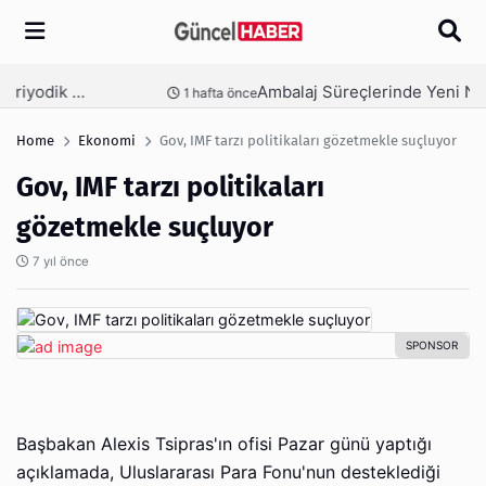
Arama
Ambalaj Süreçlerinde Yeni Nesil Verimliliği Olimpack ile Yakalayın
nce
3 hafta önce
Home
Ekonomi
Gov, IMF tarzı politikaları gözetmekle suçluyor
Gov, IMF tarzı politikaları
gözetmekle suçluyor
7 yıl önce
Başbakan Alexis Tsipras'ın ofisi Pazar günü yaptığı
açıklamada, Uluslararası Para Fonu'nun desteklediği