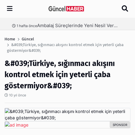
Arama
Ambalaj Süreçlerinde Yeni Nesil Verimliliği Olimpack ile Yakalayın
nce
3 hafta önce
Home
Güncel
&#039;Türkiye, sığınmacı akışını kontrol etmek için yeterli çaba
göstermiyor&#039;
&#039;Türkiye, sığınmacı akışını
kontrol etmek için yeterli çaba
göstermiyor&#039;
10 yıl önce