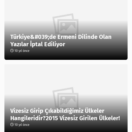
Türkiye&#039;de Ermeni Dilinde Olan
Yazılar İptal Ediliyor
10 yıl önce
Vizesiz Girip Çıkabildiğimiz Ülkeler
Hangileridir?2015 Vizesiz Girilen Ülkeler!
10 yıl önce