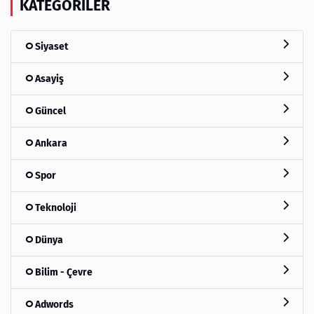
KATEGORILER
Siyaset
Asayiş
Güncel
Ankara
Spor
Teknoloji
Dünya
Bilim - Çevre
Adwords