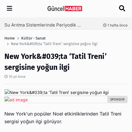
Arama
Ambalaj Süreçlerinde Yeni Nesil Verimliliği Olimpack ile Yakalayın
 hafta önce
3 hafta
Home
Kültür - Sanat
New York&#039;ta ‘Tatil Treni’ sergisine yoğun ilgi
New York&#039;ta ‘Tatil Treni’
sergisine yoğun ilgi
10 yıl önce
New York'un popüler Noel etkinliklerinden Tatil Treni
sergisi yoğun ilgi görüyor.