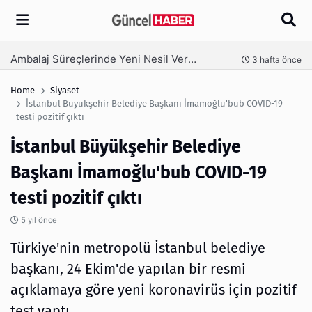
Arama
Ambalaj Süreçlerinde Yeni Nesil Verimliliği Olimpack ile Yakalayın
nce
3 hafta önce
Home
Siyaset
İstanbul Büyükşehir Belediye Başkanı İmamoğlu'bub COVID-19
testi pozitif çıktı
İstanbul Büyükşehir Belediye
Başkanı İmamoğlu'bub COVID-19
testi pozitif çıktı
5 yıl önce
Türkiye'nin metropolü İstanbul belediye
başkanı, 24 Ekim'de yapılan bir resmi
açıklamaya göre yeni koronavirüs için pozitif
test yaptı.