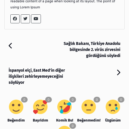
readable content of a page when looking at its layout. The point of
using Lorem Ipsum
Sağlık Bakanı, Türkiye Anadolu
bölgesinde 2. virüs zirvesini
gördüğünü söyledi
İspanyol elçi, East Med'in diğer
ilişkileri zehirleyemeyeceğini
söylüyor
Beğendim
Bayıldım
Komik Bu!
Beğenmedim!
Üzgünüm