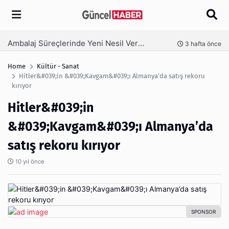
Arama
Ambalaj Süreçlerinde Yeni Nesil Verimliliği Olimpack ile Yakalayın
nce
3 hafta önce
Home
Kültür - Sanat
Hitler&#039;in &#039;Kavgam&#039;ı Almanya’da satış rekoru
kırıyor
Hitler&#039;in
&#039;Kavgam&#039;ı Almanya’da
satış rekoru kırıyor
10 yıl önce