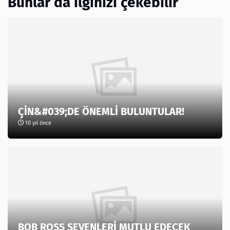
Bunlar da ilginizi çekebilir
ÇİN&#039;DE ÖNEMLİ BULUNTULAR!
10 yıl önce
BOB ROSS SEVENLERİ MUTLU EDECEK