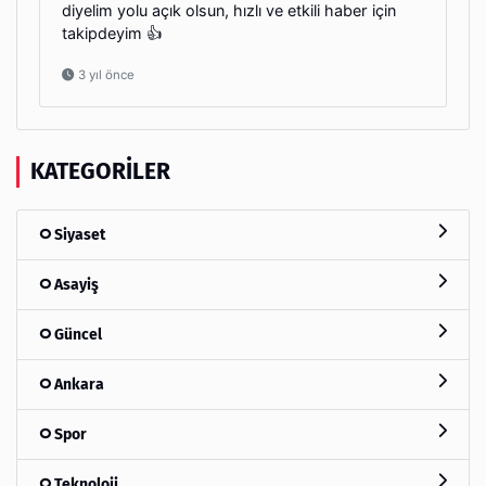
diyelim yolu açık olsun, hızlı ve etkili haber için
takipdeyim 👍
3 yıl önce
KATEGORILER
Siyaset
Asayiş
Güncel
Ankara
Spor
Teknoloji