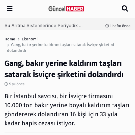
Arama
Ambalaj Süreçlerinde Yeni Nesil Verimliliği Olimpack ile Yakalayın
önce
3 hafta önce
Home
Ekonomi
Gang, bakır yerine kaldırım taşları satarak İsviçre şirketini
dolandırdı
Gang, bakır yerine kaldırım taşları
satarak İsviçre şirketini dolandırdı
5 yıl önce
Bir İstanbul savcısı, bir İsviçre firmasını
10.000 ton bakır yerine boyalı kaldırım taşları
göndererek dolandıran 16 kişi için 33 yıla
kadar hapis cezası istiyor.