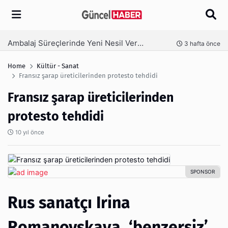
Arama
Ambalaj Süreçlerinde Yeni Nesil Verimliliği Olimpack ile Yakalayın
nce
3 hafta önce
Home
Kültür - Sanat
Fransız şarap üreticilerinden protesto tehdidi
Fransız şarap üreticilerinden
protesto tehdidi
10 yıl önce
Rus sanatçı Irina
Romanovskaya, ‘benzersiz’