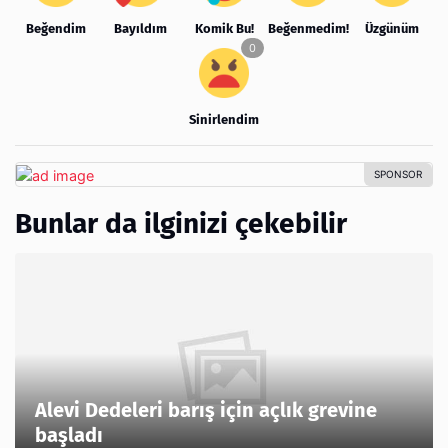
Beğendim
Bayıldım
Komik Bu!
Beğenmedim!
Üzgünüm
Sinirlendim
Bunlar da ilginizi çekebilir
Alevi Dedeleri barış için açlık grevine
başladı