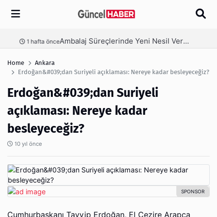
Arama
Ambalaj Süreçlerinde Yeni Nesil Verimliliği Olimpack ile Yakalayın
nce
3 hafta önce
Home
Ankara
Erdoğan&#039;dan Suriyeli açıklaması: Nereye kadar besleyeceğiz?
Erdoğan&#039;dan Suriyeli
açıklaması: Nereye kadar
besleyeceğiz?
10 yıl önce
Cumhurbaşkanı Tayyip Erdoğan, El Cezire Arapça