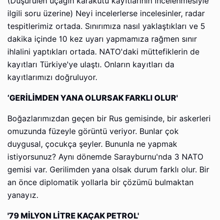
(Düşürülen uçağın karakutu kayıtlarının incelenmesiyle
ilgili soru üzerine) Neyi incelerlerse incelesinler, radar
tespitlerimiz ortada. Sınırımıza nasıl yaklaştıkları ve 5
dakika içinde 10 kez uyarı yapmamıza rağmen sınır
ihlalini yaptıkları ortada. NATO'daki müttefiklerin de
kayıtları Türkiye'ye ulaştı. Onların kayıtları da
kayıtlarımızı doğruluyor.
‘GERİLİMDEN YANA OLURSAK FARKLI OLUR'
Boğazlarımızdan geçen bir Rus gemisinde, bir askerleri
omuzunda füzeyle görüntü veriyor. Bunlar çok
duygusal, çocukça şeyler. Bununla ne yapmak
istiyorsunuz? Aynı dönemde Sarayburnu'nda 3 NATO
gemisi var. Gerilimden yana olsak durum farklı olur. Bir
an önce diplomatik yollarla bir çözümü bulmaktan
yanayız.
'79 MİLYON LİTRE KAÇAK PETROL'