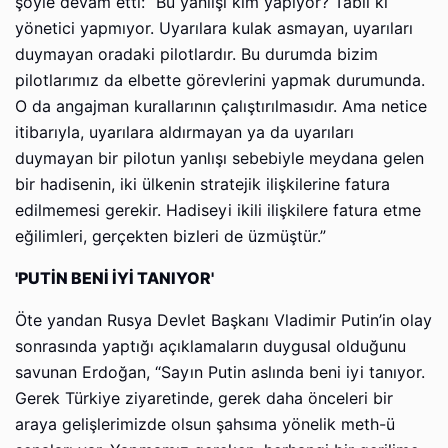
şöyle devam etti: “Bu yanlışı kim yapıyor? Tabii ki
yönetici yapmıyor. Uyarılara kulak asmayan, uyarıları
duymayan oradaki pilotlardır. Bu durumda bizim
pilotlarımız da elbette görevlerini yapmak durumunda.
O da angajman kurallarının çalıştırılmasıdır. Ama netice
itibarıyla, uyarılara aldırmayan ya da uyarıları
duymayan bir pilotun yanlışı sebebiyle meydana gelen
bir hadisenin, iki ülkenin stratejik ilişkilerine fatura
edilmemesi gerekir. Hadiseyi ikili ilişkilere fatura etme
eğilimleri, gerçekten bizleri de üzmüştür.”
'PUTİN BENİ İYİ TANIYOR'
Öte yandan Rusya Devlet Başkanı Vladimir Putin’in olay
sonrasında yaptığı açıklamaların duygusal olduğunu
savunan Erdoğan, “Sayın Putin aslında beni iyi tanıyor.
Gerek Türkiye ziyaretinde, gerek daha önceleri bir
araya gelişlerimizde olsun şahsıma yönelik meth-ü