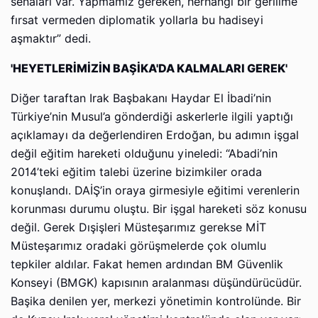
senaları var. Yapmamız gereken, herhangi bir gerilime
fırsat vermeden diplomatik yollarla bu hadiseyi
aşmaktır” dedi.
'HEYETLERİMİZİN BAŞİKA'DA KALMALARI GEREK'
Diğer taraftan Irak Başbakanı Haydar El İbadi’nin
Türkiye’nin Musul’a gönderdiği askerlerle ilgili yaptığı
açıklamayı da değerlendiren Erdoğan, bu adımın işgal
değil eğitim hareketi olduğunu yineledi: “Abadi’nin
2014’teki eğitim talebi üzerine bizimkiler orada
konuşlandı. DAİŞ’in oraya girmesiyle eğitimi verenlerin
korunması durumu oluştu. Bir işgal hareketi söz konusu
değil. Gerek Dışişleri Müsteşarımız gerekse MİT
Müsteşarımız oradaki görüşmelerde çok olumlu
tepkiler aldılar. Fakat hemen ardından BM Güvenlik
Konseyi (BMGK) kapısının aralanması düşündürücüdür.
Başika denilen yer, merkezi yönetimin kontrolünde. Bir