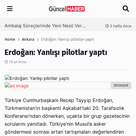
Arama
Ambalaj Süreçlerinde Yeni Nesil Verimliliği Olimpack ile Yakalayın
nce
3 hafta önce
Home
Ankara
Erdoğan: Yanlışı pilotlar yaptı
Erdoğan: Yanlışı pilotlar yaptı
10 yıl önce
Türkiye Cumhurbaşkanı Recep Tayyip Erdoğan,
Türkmenistan’ın başkenti Aşkabat’taki 20. Tarafsızlık
Konferansı’ndan dönerken, uçakta bir grup gazetecinin
sorularını yanıtladı. Türkiye’nin Musul’a asker
göndermesi sonrası artan tartışmaları değerlendiren