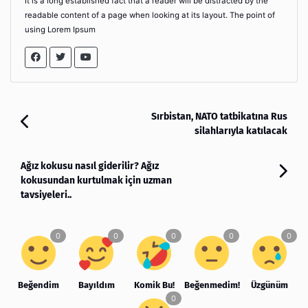
It is a long established fact that a reader will be distracted by the
readable content of a page when looking at its layout. The point of
using Lorem Ipsum
Sırbistan, NATO tatbikatına Rus
silahlarıyla katılacak
Ağız kokusu nasıl giderilir? Ağız
kokusundan kurtulmak için uzman
tavsiyeleri..
Beğendim
Bayıldım
Komik Bu!
Beğenmedim!
Üzgünüm