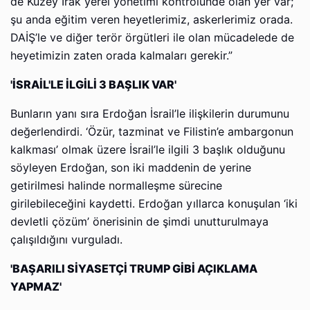
de Kuzey Irak yerel yönetimi kontrolünde olan yer var;
şu anda eğitim veren heyetlerimiz, askerlerimiz orada.
DAİŞ’le ve diğer terör örgütleri ile olan mücadelede de
heyetimizin zaten orada kalmaları gerekir.”
'İSRAİL'LE İLGİLİ 3 BAŞLIK VAR'
Bunların yanı sıra Erdoğan İsrail’le ilişkilerin durumunu
değerlendirdi. ‘Özür, tazminat ve Filistin’e ambargonun
kalkması’ olmak üzere İsrail’le ilgili 3 başlık olduğunu
söyleyen Erdoğan, son iki maddenin de yerine
getirilmesi halinde normalleşme sürecine
girilebileceğini kaydetti. Erdoğan yıllarca konuşulan ‘iki
devletli çözüm’ önerisinin de şimdi unutturulmaya
çalışıldığını vurguladı.
'BAŞARILI SİYASETÇİ TRUMP GİBİ AÇIKLAMA
YAPMAZ'