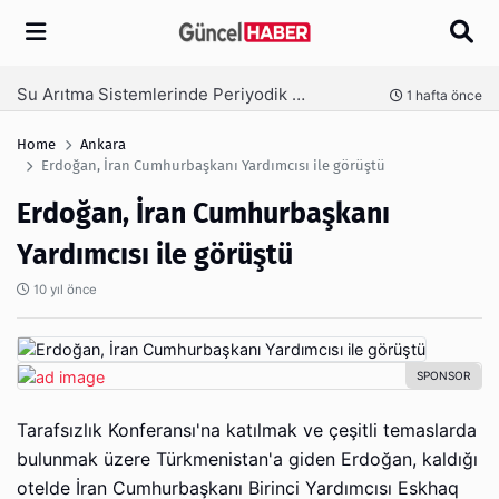
Arama
Ambalaj Süreçlerinde Yeni Nesil Verimliliği Olimpack ile Yakalayın
fta önce
3 hafta ö
Home
Ankara
Erdoğan, İran Cumhurbaşkanı Yardımcısı ile görüştü
Erdoğan, İran Cumhurbaşkanı
Yardımcısı ile görüştü
10 yıl önce
Tarafsızlık Konferansı'na katılmak ve çeşitli temaslarda
bulunmak üzere Türkmenistan'a giden Erdoğan, kaldığı
otelde İran Cumhurbaşkanı Birinci Yardımcısı Eskhaq