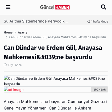
Arama
Ambalaj Süreçlerinde Yeni Nesil Verimliliği Olimpack ile Yakalayın
nce
3 hafta önce
Home
Asayiş
Can Dündar ve Erdem Gül, Anayasa Mahkemesi&#039;ne başvurdu
Can Dündar ve Erdem Gül, Anayasa
Mahkemesi&#039;ne başvurdu
10 yıl önce
Anayasa Mahkemesi'ne başvuran Cumhuriyet Gazetesi
Genel Yayın Yönetmeni Can Dündar ile Ankara