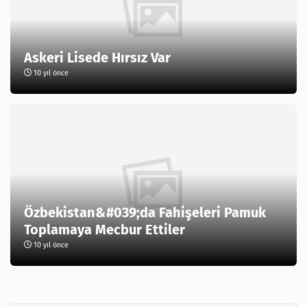
Askeri Lisede Hırsız Var
10 yıl önce
Özbekistan&#039;da Fahişeleri Pamuk
Toplamaya Mecbur Ettiler
10 yıl önce