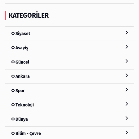
KATEGORILER
Siyaset
Asayiş
Güncel
Ankara
Spor
Teknoloji
Dünya
Bilim - Çevre