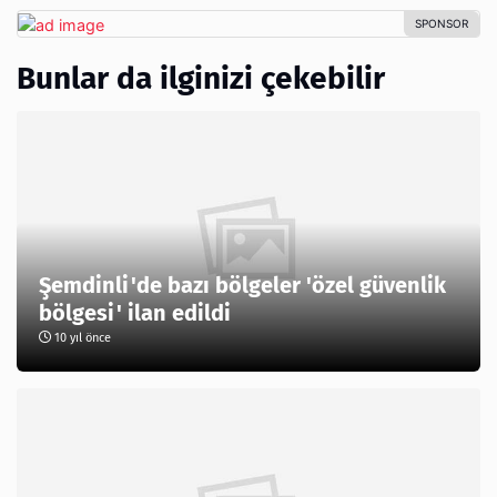
Bunlar da ilginizi çekebilir
Şemdinli'de bazı bölgeler 'özel güvenlik
bölgesi' ilan edildi
10 yıl önce