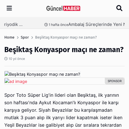
Arama
Ambalaj Süreçlerinde Yeni Nesil Verimliliği Olimpack ile Yakalayın
nce
3 hafta önce
Home
Spor
Beşiktaş Konyaspor maçı ne zaman?
Beşiktaş Konyaspor maçı ne zaman?
10 yıl önce
Spor Toto Süper Lig'in lideri olan Beşiktaş, ilk yarının
son haftası'nda Aykut Kocaman'lı Konyaspor ile karşı
karşıya geliyor. Siyah Beyazlılar bu karşılaşmadan
mutlak 3 puan alıp ilk yarıyı lider kapatmak iseter iken
Yeşil Beyazlılar ise galibiyet alıp üsr sıralara tekrardan