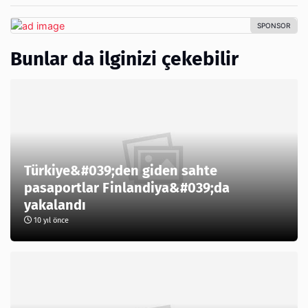
Bunlar da ilginizi çekebilir
Türkiye&#039;den giden sahte
pasaportlar Finlandiya&#039;da
yakalandı
10 yıl önce