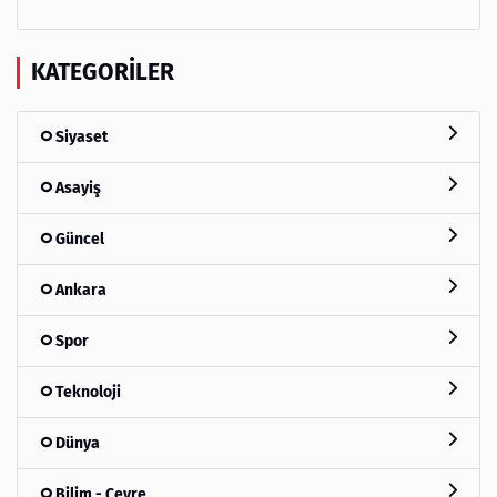
KATEGORILER
Siyaset
Asayiş
Güncel
Ankara
Spor
Teknoloji
Dünya
Bilim - Çevre