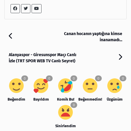
Canan hocanın yaptığına kimse
inanamadı...
Alanyaspor - Giresunspor Maçı Canlı
İzle (TRT SPOR WEB TV Canlı Seyret)
Beğendim
Bayıldım
Komik Bu!
Beğenmedim!
Üzgünüm
Sinirlendim