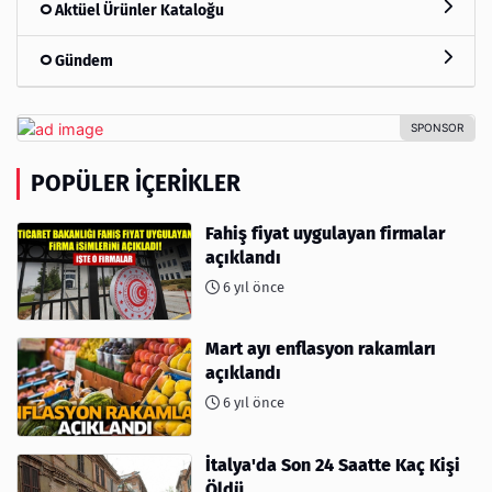
Aktüel Ürünler Kataloğu
Gündem
POPÜLER İÇERIKLER
Fahiş fiyat uygulayan firmalar
açıklandı
6 yıl önce
Mart ayı enflasyon rakamları
açıklandı
6 yıl önce
İtalya'da Son 24 Saatte Kaç Kişi
Öldü