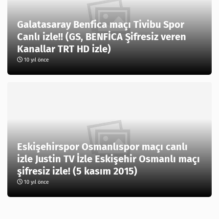
Galatasaray Benfica maçı Tivibu Spor
Canlı izle!! (GS, BENFİCA Şifresiz veren
Kanallar TRT HD izle)
10 yıl önce
Eskişehirspor Osmanlıspor maçı canlı
izle Justin TV İzle Eskişehir Osmanlı maçı
şifresiz izle! (5 kasım 2015)
10 yıl önce