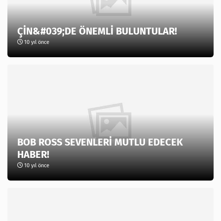
ÇİN&#039;DE ÖNEMLİ BULUNTULAR!
10 yıl önce
BOB ROSS SEVENLERİ MUTLU EDECEK
HABER!
10 yıl önce