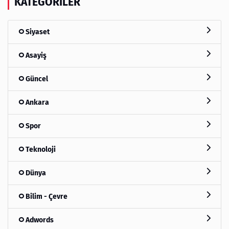
KATEGORILER
Siyaset
Asayiş
Güncel
Ankara
Spor
Teknoloji
Dünya
Bilim - Çevre
Adwords