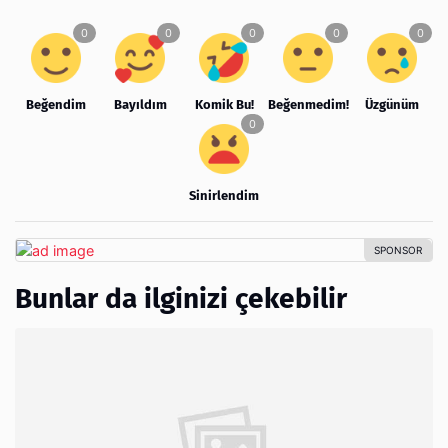
Beğendim
Bayıldım
Komik Bu!
Beğenmedim!
Üzgünüm
Sinirlendim
Bunlar da ilginizi çekebilir