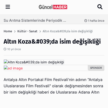
Arama
Ambalaj Süreçlerinde Yeni Nesil Verimliliği Olimpack ile Yakalayın
 hafta önce
3 hafta
Home
Kültür - Sanat
Altın Koza&#039;da isim değişikliği
Altın Koza&#039;da isim değişikliği
10 yıl önce
Antalya Altın Portakal Film Festivali'nin adının "Antalya
Uluslararası Film Festivali" olarak değişmesinden sonra
bir isim değişikliği haberi de Uluslararası Adana Altın