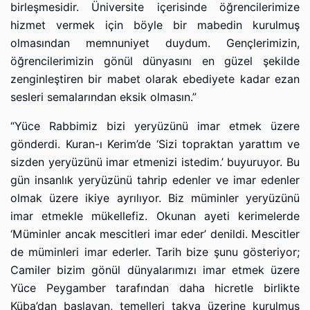
birleşmesidir. Üniversite içerisinde öğrencilerimize
hizmet vermek için böyle bir mabedin kurulmuş
olmasından memnuniyet duydum. Gençlerimizin,
öğrencilerimizin gönül dünyasını en güzel şekilde
zenginleştiren bir mabet olarak ebediyete kadar ezan
sesleri semalarından eksik olmasın.”
“Yüce Rabbimiz bizi yeryüzünü imar etmek üzere
gönderdi. Kuran-ı Kerim’de ‘Sizi topraktan yarattım ve
sizden yeryüzünü imar etmenizi istedim.’ buyuruyor. Bu
gün insanlık yeryüzünü tahrip edenler ve imar edenler
olmak üzere ikiye ayrılıyor. Biz müminler yeryüzünü
imar etmekle mükellefiz. Okunan ayeti kerimelerde
‘Müminler ancak mescitleri imar eder’ denildi. Mescitler
de müminleri imar ederler. Tarih bize şunu gösteriyor;
Camiler bizim gönül dünyalarımızı imar etmek üzere
Yüce Peygamber tarafından daha hicretle birlikte
Küba’dan başlayan, temelleri takva üzerine kurulmuş