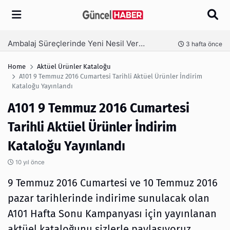
Arama
Ambalaj Süreçlerinde Yeni Nesil Verimliliği Olimpack ile Yakalayın
nce
3 hafta önce
Home
Aktüel Ürünler Kataloğu
A101 9 Temmuz 2016 Cumartesi Tarihli Aktüel Ürünler İndirim
Kataloğu Yayınlandı
A101 9 Temmuz 2016 Cumartesi
Tarihli Aktüel Ürünler İndirim
Kataloğu Yayınlandı
10 yıl önce
9 Temmuz 2016 Cumartesi ve 10 Temmuz 2016
pazar tarihlerinde indirime sunulacak olan
A101 Hafta Sonu Kampanyası için yayınlanan
aktüel kataloğunu sizlerle paylaşıyoruz