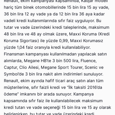
Renault, ekim kampanyası kapsamında, Kadjar modeli
hariç tüm binek otomobillerinde 15 bin lira 15 ay vade,
36 bin lira 12 ay vade ya da 12 bin lira 36 aya kadar
vadeli kredi kullanımlarında sıfır faiz uyguluyor. Bu
tutar ve vade üzerindeki kredi taleplerinde, maksimum
48 bin lira ve 48 ay olmak üzere, Maxxi Koruma (Kredi
Koruma Sigortası) ile yüzde 0,99, Maxxi Korumasız
yüzde 1,04 faiz oranıyla kredi kullanılabiliyor.
Finansman kampanyası kullanılmadan yapılacak satın
alımlarda, Megane HB’te 3 bin 500 lira, Fluence,
Captur, Clio Ailesi, Megane Sport Tourer, Scenic ve
Symbol’de 3 bin lira nakit alım indirimleri sunuluyor.
Renault, ekim ayında hafif ticari araç satın alan tüm
müşterilerine, sıfır faizli kredi ve “İlk taksiti 2016’da
ödeme” imkanını bir arada sunuyor. Kampanya
kapsamında sıfır faiz ile kullanılabilecek maksimum
kredi tutarı ve vade seçeneği 15 bin lira ve 15 ay olarak
belirlenirken, bu tutar ve vade üzerindeki kredi