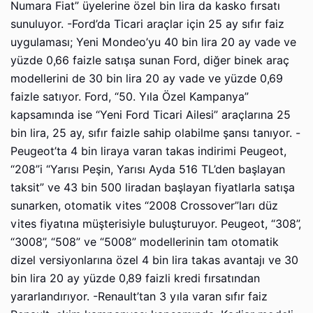
Numara Fiat” üyelerine özel bin lira da kasko fırsatı
sunuluyor. -Ford’da Ticari araçlar için 25 ay sıfır faiz
uygulaması; Yeni Mondeo’yu 40 bin lira 20 ay vade ve
yüzde 0,66 faizle satışa sunan Ford, diğer binek araç
modellerini de 30 bin lira 20 ay vade ve yüzde 0,69
faizle satıyor. Ford, “50. Yıla Özel Kampanya”
kapsamında ise “Yeni Ford Ticari Ailesi” araçlarına 25
bin lira, 25 ay, sıfır faizle sahip olabilme şansı tanıyor. -
Peugeot’ta 4 bin liraya varan takas indirimi Peugeot,
“208”i “Yarısı Peşin, Yarısı Ayda 516 TL’den başlayan
taksit” ve 43 bin 500 liradan başlayan fiyatlarla satışa
sunarken, otomatik vites “2008 Crossover”ları düz
vites fiyatına müşterisiyle buluşturuyor. Peugeot, “308”,
“3008”, “508” ve “5008” modellerinin tam otomatik
dizel versiyonlarına özel 4 bin lira takas avantajı ve 30
bin lira 20 ay yüzde 0,89 faizli kredi fırsatından
yararlandırıyor. -Renault’tan 3 yıla varan sıfır faiz