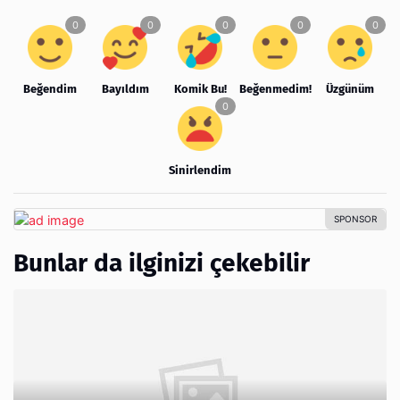
Beğendim
Bayıldım
Komik Bu!
Beğenmedim!
Üzgünüm
Sinirlendim
Bunlar da ilginizi çekebilir