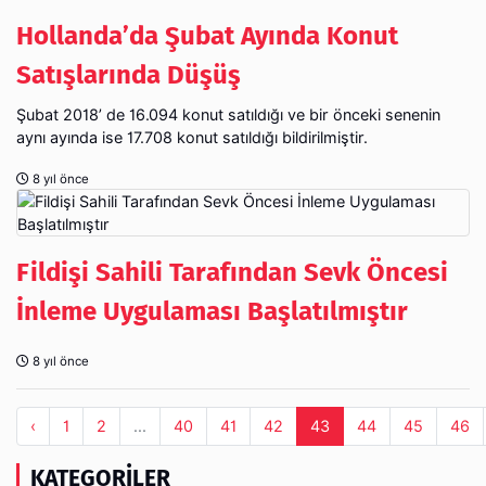
Hollanda’da Şubat Ayında Konut
Satışlarında Düşüş
Şubat 2018’ de 16.094 konut satıldığı ve bir önceki senenin
aynı ayında ise 17.708 konut satıldığı bildirilmiştir.
8 yıl önce
Fildişi Sahili Tarafından Sevk Öncesi
İnleme Uygulaması Başlatılmıştır
8 yıl önce
‹
1
2
...
40
41
42
43
44
45
46
KATEGORILER