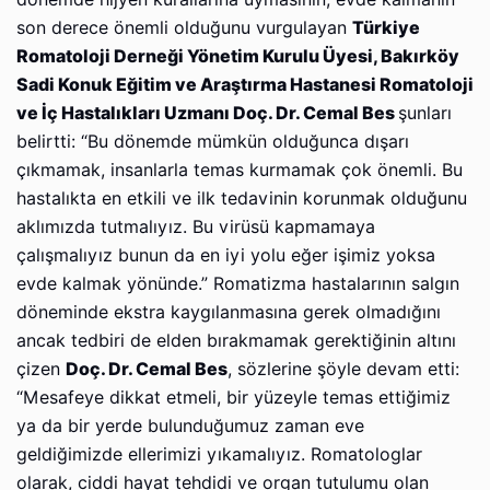
son derece önemli olduğunu vurgulayan
Türkiye
Romatoloji Derneği Yönetim Kurulu Üyesi, Bakırköy
Sadi Konuk Eğitim ve Araştırma Hastanesi Romatoloji
ve İç Hastalıkları Uzmanı Doç. Dr. Cemal Bes
şunları
belirtti: “Bu dönemde mümkün olduğunca dışarı
çıkmamak, insanlarla temas kurmamak çok önemli. Bu
hastalıkta en etkili ve ilk tedavinin korunmak olduğunu
aklımızda tutmalıyız. Bu virüsü kapmamaya
çalışmalıyız bunun da en iyi yolu eğer işimiz yoksa
evde kalmak yönünde.” Romatizma hastalarının salgın
döneminde ekstra kaygılanmasına gerek olmadığını
ancak tedbiri de elden bırakmamak gerektiğinin altını
çizen
Doç. Dr. Cemal Bes
, sözlerine şöyle devam etti:
“Mesafeye dikkat etmeli, bir yüzeyle temas ettiğimiz
ya da bir yerde bulunduğumuz zaman eve
geldiğimizde ellerimizi yıkamalıyız. Romatologlar
olarak, ciddi hayat tehdidi ve organ tutulumu olan