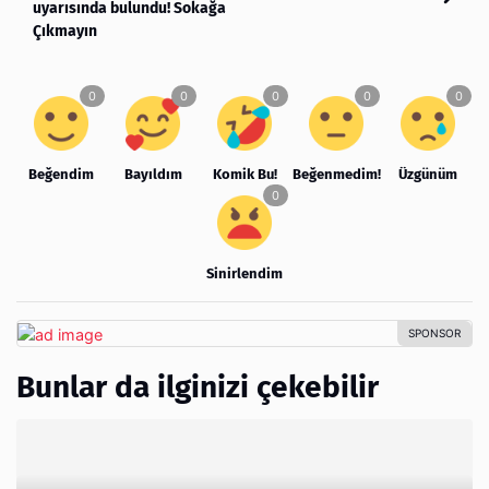
uyarısında bulundu! Sokağa
Çıkmayın
Beğendim
Bayıldım
Komik Bu!
Beğenmedim!
Üzgünüm
Sinirlendim
Bunlar da ilginizi çekebilir