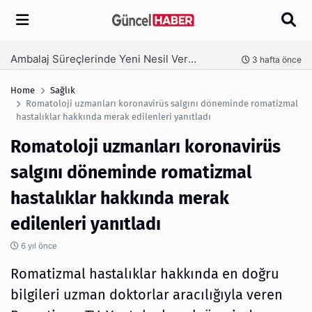
Arama
Ambalaj Süreçlerinde Yeni Nesil Verimliliği Olimpack ile Yakalayın
nce
3 hafta önce
Home
Sağlık
Romatoloji uzmanları koronavirüs salgını döneminde romatizmal
hastalıklar hakkında merak edilenleri yanıtladı
Romatoloji uzmanları koronavirüs
salgını döneminde romatizmal
hastalıklar hakkında merak
edilenleri yanıtladı
6 yıl önce
Romatizmal hastalıklar hakkında en doğru
bilgileri uzman doktorlar aracılığıyla veren