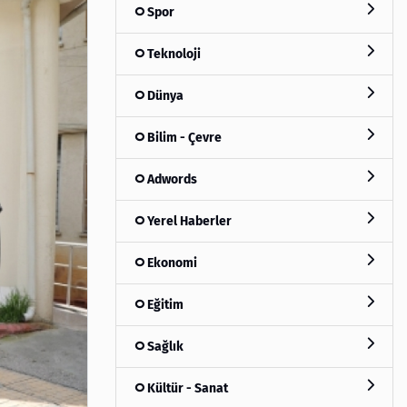
Spor
Teknoloji
Dünya
Bilim - Çevre
Adwords
Yerel Haberler
Ekonomi
Eğitim
Sağlık
Kültür - Sanat