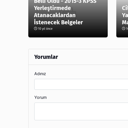
Belli Oldu - 2015-3 KPSS
Yerleştirmede
Ci
Atanacaklardan
Ya
İstenecek Belgeler
Ma
10 yıl önce
10
Yorumlar
Adınız
Yorum