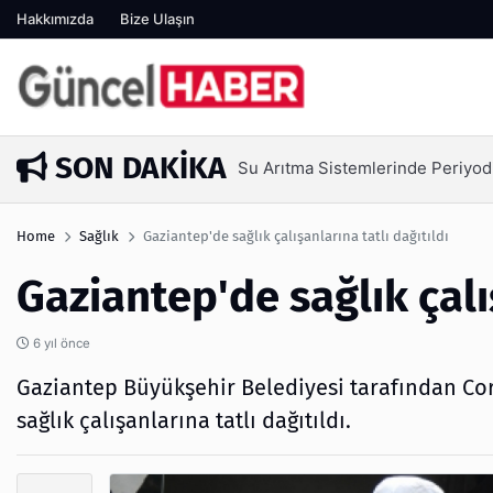
Hakkımızda
Bize Ulaşın
SON DAKIKA
Ambalaj Süreçlerinde Yeni Nesil V
1 hafta önce
Home
Sağlık
Gaziantep'de sağlık çalışanlarına tatlı dağıtıldı
Gaziantep'de sağlık çalış
6 yıl önce
Gaziantep Büyükşehir Belediyesi tarafından Co
sağlık çalışanlarına tatlı dağıtıldı.