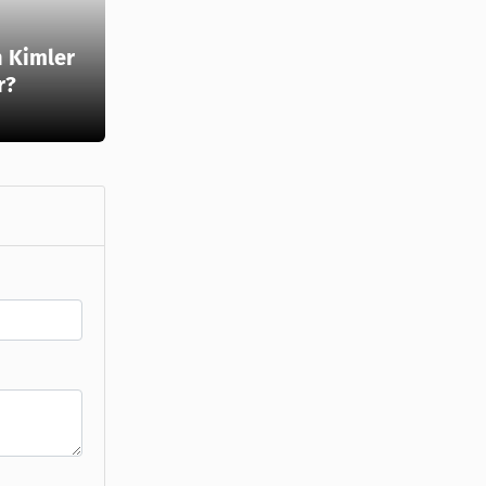
 Kimler
r?