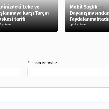
ldinizdeki Leke ve
Mobil Sağlık
şlanmaya karşı Tarçın
Dayanışmasından
skesi tarifi
Faydalanmaktadı
 yıl önce
10 yıl önce
E-posta Adresiniz