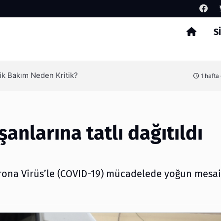
S
Arama
erimliliği Olimpack ile Yakalayın
3 hafta
anlarına tatlı dağıtıldı
rona Virüs’le (COVID-19) mücadelede yoğun mesa