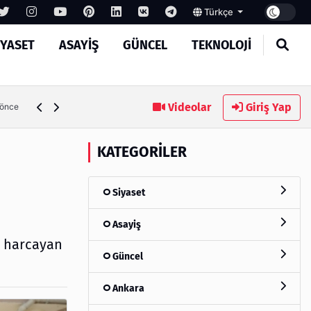
Türkçe
IYASET
ASAYIŞ
GÜNCEL
TEKNOLOJI
MASROKİT Eğitim Kitleri ile Elektronik Öğrenmek Artık Çok
Videolar
Giriş Yap
 önce
KATEGORILER
Siyaset
Asayiş
i harcayan
Güncel
Ankara