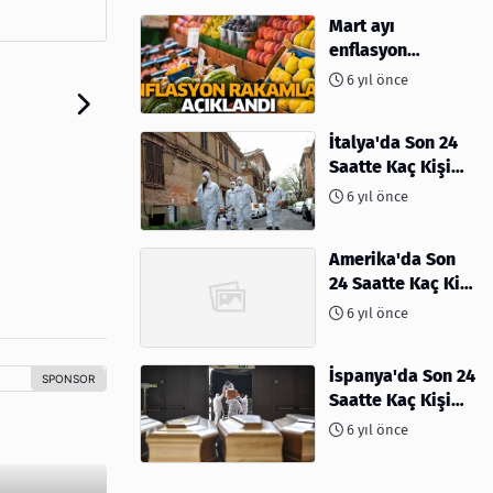
Mart ayı
enflasyon
rakamları
6 yıl önce
açıklandı
İtalya'da Son 24
Saatte Kaç Kişi
Öldü
6 yıl önce
Amerika'da Son
24 Saatte Kaç Kişi
Öldü - 06 Nisan
6 yıl önce
2020
İspanya'da Son 24
Saatte Kaç Kişi
Öldü
6 yıl önce