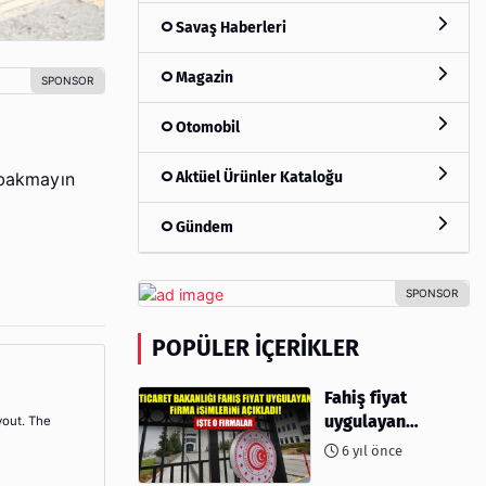
Savaş Haberleri
Magazin
Otomobil
Aktüel Ürünler Kataloğu
e bakmayın
Gündem
POPÜLER İÇERIKLER
Fahiş fiyat
uygulayan
yout. The
firmalar açıklandı
6 yıl önce