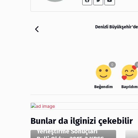
Denizli Büyükşehir'de
Beğendim
Bayıldım
Bunlar da ilginizi çekebilir
2015-3 Sağlık Personeli
Yerleştirme Sonuçları