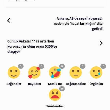
Ankara, AB'de seyahat yasağı
nedeniyle 'hayal kırıklığını' dile
getirdi
Günlük vakalar 1.192 artarken
koronavirüs ölüm oranı 5.150'ye
ulaşıyor
Beğendim
Bayıldım
Komik Bu!
Beğenmedim!
Üzgünüm
Sinirlendim