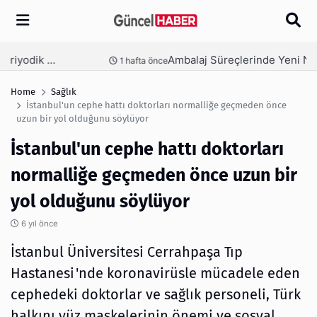
Arama
Ambalaj Süreçlerinde Yeni Nesil Verimliliği Olimpack ile Yakalayın
nce
3 hafta önce
Home
Sağlık
İstanbul'un cephe hattı doktorları normalliğe geçmeden önce
uzun bir yol olduğunu söylüyor
İstanbul'un cephe hattı doktorları
normalliğe geçmeden önce uzun bir
yol olduğunu söylüyor
6 yıl önce
İstanbul Üniversitesi Cerrahpaşa Tıp
Hastanesi'nde koronavirüsle mücadele eden
cephedeki doktorlar ve sağlık personeli, Türk
halkını yüz maskelerinin önemi ve sosyal