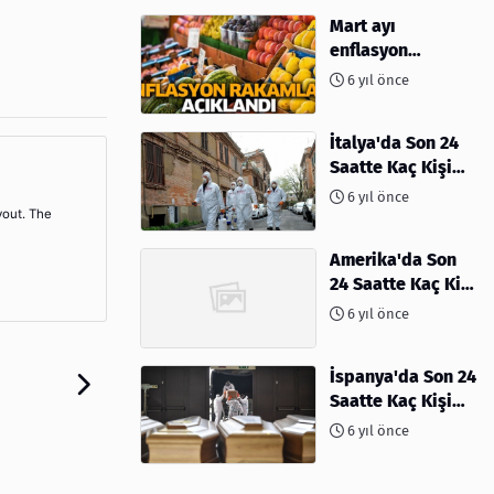
Mart ayı
enflasyon
rakamları
6 yıl önce
açıklandı
İtalya'da Son 24
Saatte Kaç Kişi
Öldü
6 yıl önce
yout. The
Amerika'da Son
24 Saatte Kaç Kişi
Öldü - 06 Nisan
6 yıl önce
2020
İspanya'da Son 24
Saatte Kaç Kişi
Öldü
6 yıl önce