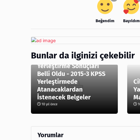
Beğendim
Bayıldım
Bunlar da ilginizi çekebilir
2015-3 Sağlık Personeli
Yerleştirme Sonuçları
Belli Oldu - 2015-3 KPSS
Yerleştirmede
Ci
Atanacaklardan
Ya
İstenecek Belgeler
Ma
10 yıl önce
10
Yorumlar