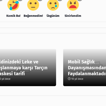
Komik Bu!
Beğenmedim!
Üzgünüm
Sinirlendim
ldinizdeki Leke ve
Mobil Sağlık
şlanmaya karşı Tarçın
Dayanışmasından
skesi tarifi
Faydalanmaktadı
 yıl önce
10 yıl önce