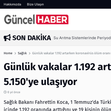
Hakkımızda
Bize Ulaşın
SON DAKIKA
Arıtma Sistemlerinde Periyodik Bakım Neden Kritik?
Home
Sağlık
Günlük vakalar 1.192 artarken koronavirüs ölüm oranı 
Günlük vakalar 1.192 ar
5.150'ye ulaşıyor
6 yıl önce
Sağlık Bakanı Fahrettin Koca, 1 Temmuz'da Türki
içinde 1.192 oranında arttığını ve 19 kişinin ölü