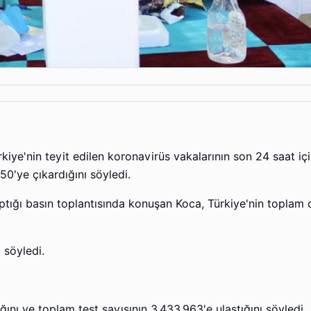
iye'nin teyit edilen koronavirüs vakalarının son 24 saat iç
150'ye çıkardığını söyledi.
aptığı basın toplantısında konuşan Koca, Türkiye'nin toplam
 söyledi.
ını ve toplam test sayısının 3.433.963'e ulaştığını söyledi.