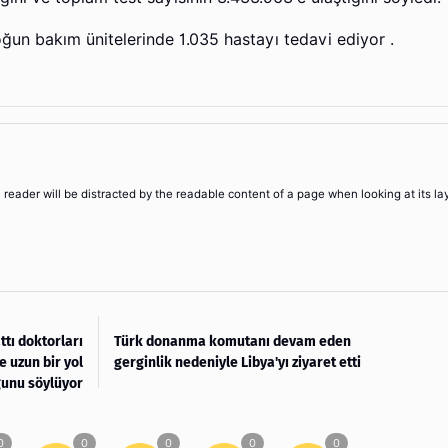
oğun bakım ünitelerinde 1.035 hastayı tedavi ediyor .
 a reader will be distracted by the readable content of a page when looking at its la
ttı doktorları
Türk donanma komutanı devam eden
 uzun bir yol
gerginlik nedeniyle Libya'yı ziyaret etti
unu söylüyor