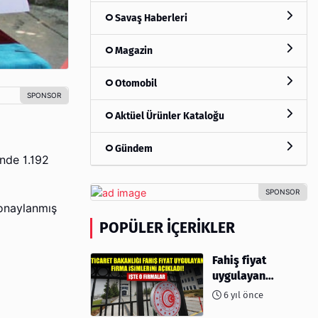
Savaş Haberleri
Magazin
Otomobil
Aktüel Ürünler Kataloğu
Gündem
inde 1.192
 onaylanmış
POPÜLER İÇERIKLER
Fahiş fiyat
uygulayan
firmalar açıklandı
6 yıl önce