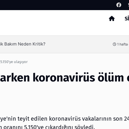
S
Arama
Ambalaj Süreçlerinde Yeni Nesil
1 hafta önce
5.150'ye ulaşıyor
tarken koronavirüs ölüm 
ye'nin teyit edilen koronavirüs vakalarının son 2
m oranını 5.150'ye çıkardığını söyledi.