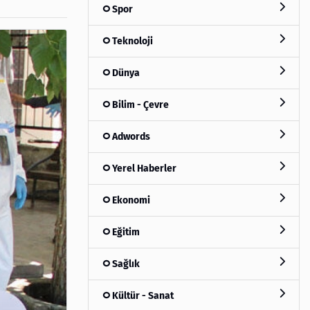
Spor
Teknoloji
Dünya
Bilim - Çevre
Adwords
Yerel Haberler
Ekonomi
Eğitim
Sağlık
Kültür - Sanat