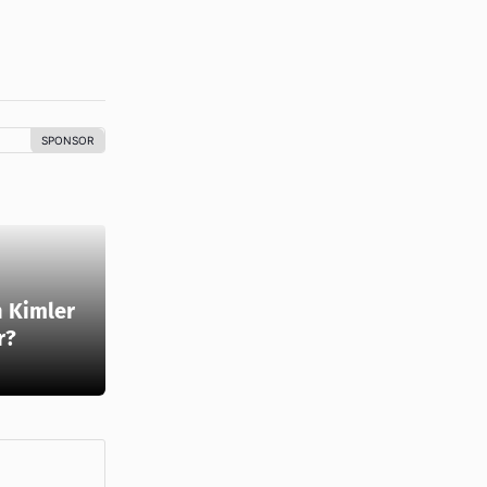
 Kimler
r?