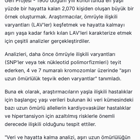
Gen Projesi - 1900 doğum yılı kohortunda en yaşlı
yüzde bir hayatta kalan 2,070 kişiden oluşan büyük bir
örnek oluşturmak. Araştırmacılar, ömrüyle ilişkili
varyantları (LAV'ler) keşfetmek ve hayatta kalmayı
aşırı yaşa kadar farklı kılan LAV'leri karakterize etmek
için çeşitli analizler gerçekleştirdiler.
Analizleri, daha önce ömrüyle ilişkili varyantları
(SNP'ler veya tek nükleotid polimorfizmleri) teyit
ederken, 4 ve 7 numaralı kromozomlar üzerinde "aşırı
uzun ömürlülük teşvik eden varyantlar" tanımladı.
Buna ek olarak, araştırmacıların yaşla ilişkili hastalıklar
için başlangıç ​​yaşı verileri bulunan iki veri kümesindeki
bazı uzun ömürlü allellerin kardiyovasküler hastalıklar
ve hipertansiyon için azaltılmış risklerle önemli
derecede ilişkili olduğunu tespit ettiler.
"Veri ve hayatta kalma analizi, aşırı uzun ömürlülüğün