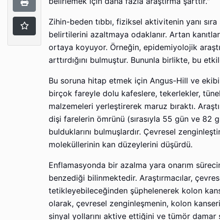
belirlemek için daha fazla araştırma şarttır."
Zihin-beden tıbbı, fiziksel aktivitenin yanı sıra
belirtilerini azaltmaya odaklanır. Artan kanıtla
ortaya koyuyor. Örneğin, epidemiyolojik araştı
arttırdığını bulmuştur. Bununla birlikte, bu et
Bu soruna hitap etmek için Angus-Hill ve ekibi
birçok fareyle dolu kafeslere, tekerlekler, tün
malzemeleri yerleştirerek maruz bıraktı. Araşt
dişi farelerin ömrünü (sırasıyla 55 gün ve 82 
bulduklarını bulmuşlardır. Çevresel zenginleşti
moleküllerinin kan düzeylerini düşürdü.
Enflamasyonda bir azalma yara onarım sürecin
benzediği bilinmektedir. Araştırmacılar, çevre
tetikleyebileceğinden şüphelenerek kolon kanser
olarak, çevresel zenginleşmenin, kolon kanser
sinyal yollarını aktive ettiğini ve tümör damar si