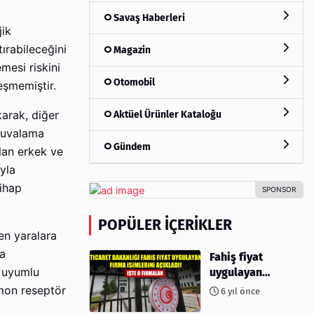
Savaş Haberleri
jik
tırabileceğini
Magazin
mesi riskini
Otomobil
eşmemiştir.
Aktüel Ürünler Kataloğu
karak, diğer
 yuvalama
Gündem
lan erkek ve
yla
tihap
POPÜLER İÇERIKLER
en yaralara
da
Fahiş fiyat
uygulayan
e uyumlu
firmalar açıklandı
rmon reseptör
6 yıl önce