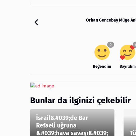
Orhan Gencebay Müge Anl
Beğendim
Bayıldım
Bunlar da ilginizi çekebilir
İsrail&#039;de Bar
Refaeli uğruna
&#039;hava savaşı&#039;
Tü