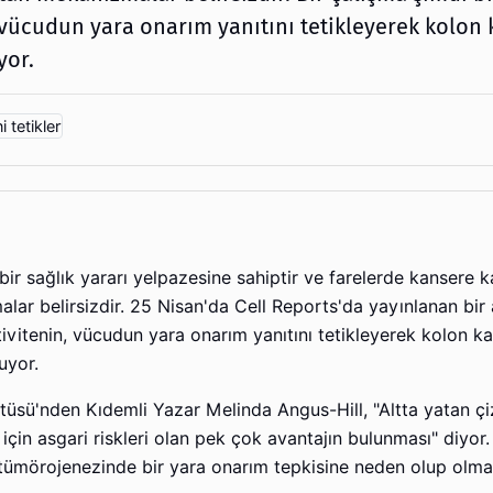
in vücudun yara onarım yanıtını tetikleyerek kolon 
yor.
ir sağlık yararı yelpazesine sahiptir ve farelerde kansere ka
alar belirsizdir. 25 Nisan'da Cell Reports'da yayınlanan bir 
aktivitenin, vücudun yara onarım yanıtını tetikleyerek kolon ka
uyor.
üsü'nden Kıdemli Yazar Melinda Angus-Hill, "Altta yatan çiz
için asgari riskleri olan pek çok avantajın bulunması" diyor.
 tümörojenezinde bir yara onarım tepkisine neden olup olma