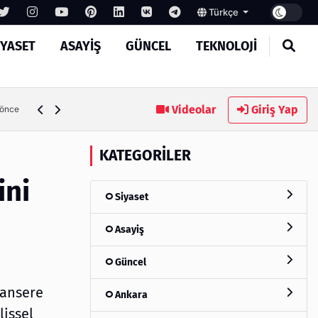
Türkçe
IYASET
ASAYIŞ
GÜNCEL
TEKNOLOJI
Ambalaj Süreçlerinde Yeni Nesil Verimliliği Olimpack ile Yak
Videolar
Giriş Yap
 önce
KATEGORILER
ini
Siyaset
Asayiş
Güncel
kansere
Ankara
lişsel