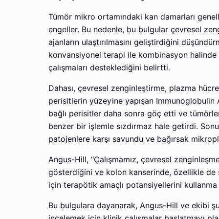
Tümör mikro ortamındaki kan damarları genellikl
engeller. Bu nedenle, bu bulgular çevresel 
ajanların ulaştırılmasını geliştirdiğini düşündür
konvansiyonel terapi ile kombinasyon halinde
çalışmaları desteklediğini belirtti.
Dahası, çevresel zenginleştirme, plazma hücrele
perisitlerin yüzeyine yapışan Immunoglobulin A 
bağlı perisitler daha sonra göç etti ve tümörler
benzer bir işlemle sızdırmaz hale getirdi. Son
patojenlere karşı savundu ve bağırsak mikropla
Angus-Hill, "Çalışmamız, çevresel zenginleşme
gösterdiğini ve kolon kanserinde, özellikle de 
için terapötik amaçlı potansiyellerini kullanma i
Bu bulgulara dayanarak, Angus-Hill ve ekibi şu
incelemek için klinik çalışmalar başlatmayı pla