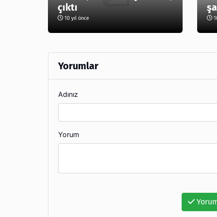
çıktı
şa
10 yıl önce
10
Yorumlar
Adınız
Yorum
Yorum