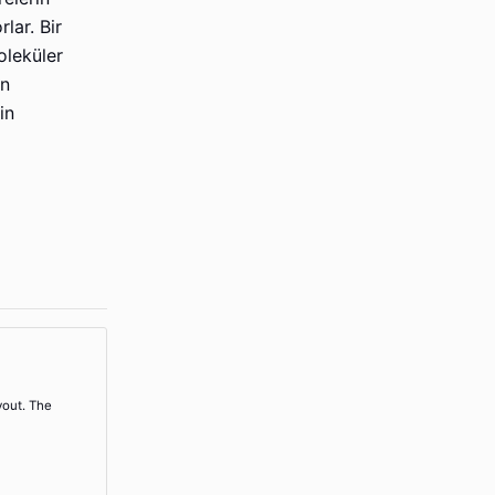
lar. Bir
oleküler
in
in
yout. The