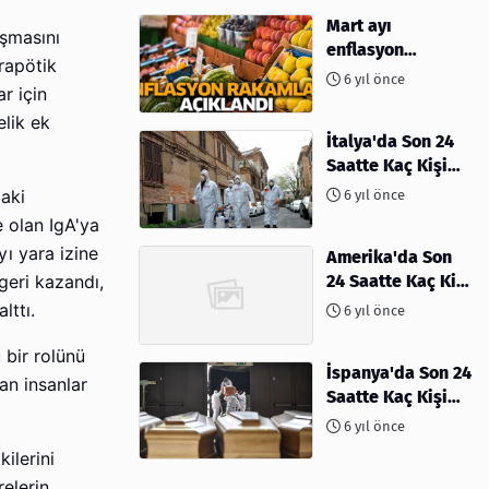
Mart ayı
aşmasını
enflasyon
rapötik
rakamları
6 yıl önce
ar için
açıklandı
lik ek
İtalya'da Son 24
Saatte Kaç Kişi
Öldü
6 yıl önce
daki
e olan IgA'ya
yı yara izine
Amerika'da Son
24 Saatte Kaç Kişi
geri kazandı,
Öldü - 06 Nisan
lttı.
6 yıl önce
2020
 bir rolünü
İspanya'da Son 24
an insanlar
Saatte Kaç Kişi
Öldü
6 yıl önce
ilerini
relerin