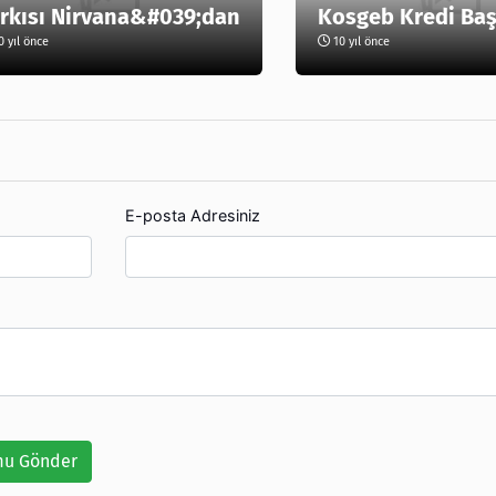
rkısı Nirvana&#039;dan
Kosgeb Kredi Ba
 yıl önce
10 yıl önce
E-posta Adresiniz
u Gönder