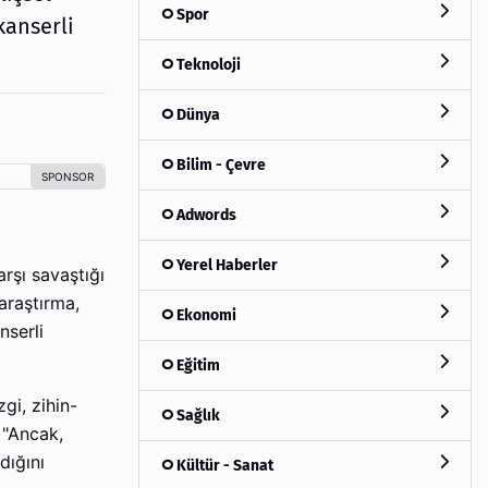
Spor
kanserli
Teknoloji
Dünya
Bilim - Çevre
Adwords
Yerel Haberler
rşı savaştığı
araştırma,
Ekonomi
nserli
Eğitim
gi, zihin-
Sağlık
 "Ancak,
dığını
Kültür - Sanat