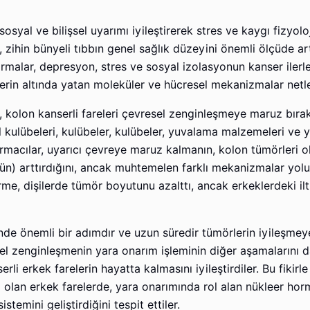
 sosyal ve bilişsel uyarımı iyileştirerek stres ve kaygı fizyolo
r, zihin bünyeli tıbbın genel sağlık düzeyini önemli ölçüde ar
rmalar, depresyon, stres ve sosyal izolasyonun kanser ilerle
kilerin altında yatan moleküler ve hücresel mekanizmalar netl
, kolon kanserli fareleri çevresel zenginleşmeye maruz bıra
el kulübeleri, kulübeler, kulübeler, yuvalama malzemeleri ve
ırmacılar, uyarıcı çevreye maruz kalmanın, kolon tümörleri o
gün) arttırdığını, ancak muhtemelen farklı mekanizmalar yolu
rme, dişilerde tümör boyutunu azalttı, ancak erkeklerdeki il
de önemli bir adımdır ve uzun süredir tümörlerin iyileşmey
sel zenginleşmenin yara onarım işleminin diğer aşamalarını 
li erkek farelerin hayatta kalmasını iyileştirdiler. Bu fikirl
i olan erkek farelerde, yara onarımında rol alan nükleer ho
stemini geliştirdiğini tespit ettiler.