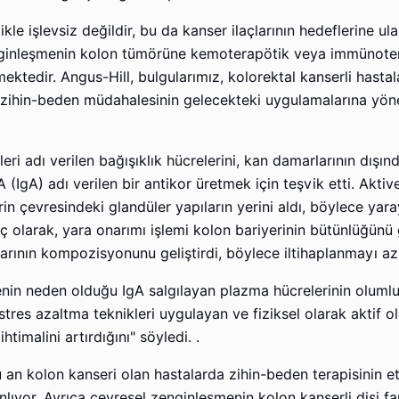
e işlevsiz değildir, bu da kanser ilaçlarının hedeflerine ul
zenginleşmenin kolon tümörüne kemoterapötik veya immünote
mektedir. Angus-Hill, bulgularımız, kolorektal kanserli hastal
 zihin-beden müdahalesinin gelecekteki uygulamalarına yöne
ri adı verilen bağışıklık hücrelerini, kan damarlarının dışın
(IgA) adı verilen bir antikor üretmek için teşvik etti. Aktiv
in çevresindeki glandüler yapıların yerini aldı, böylece yara
uç olarak, yara onarımı işlemi kolon bariyerinin bütünlüğünü 
rının kompozisyonunu geliştirdi, böylece iltihaplanmayı aza
nin neden olduğu IgA salgılayan plazma hücrelerinin olumlu
stres azaltma teknikleri uygulayan ve fiziksel olarak aktif ol
htimalini artırdığını" söyledi. .
 an kolon kanseri olan hastalarda zihin-beden terapisinin etk
nlıyor. Ayrıca çevresel zenginleşmenin kolon kanserli dişi fa