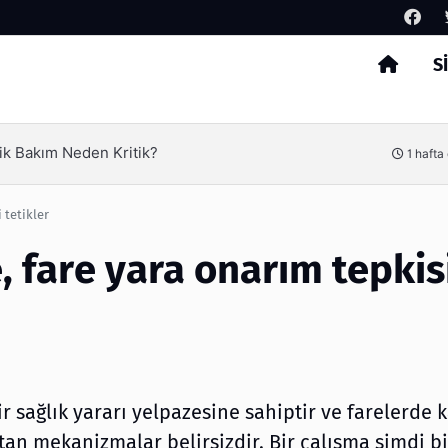
S
Arama
ik Bakım Neden Kritik?
1 hafta
 tetikler
, fare yara onarım tepkis
r sağlık yararı yelpazesine sahiptir ve farelerde 
yatan mekanizmalar belirsizdir. Bir çalışma şimdi bi