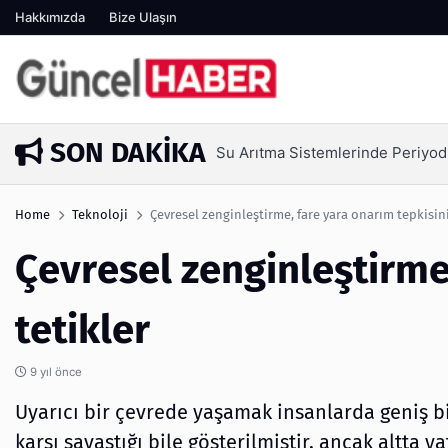
Hakkımızda
Bize Ulaşın
SON DAKIKA
Su Arıtma Sistemlerinde Periyod
3 gün önce
Home
Teknoloji
Çevresel zenginleştirme, fare yara onarım tepkisini
Çevresel zenginleştirme
tetikler
9 yıl önce
Uyarıcı bir çevrede yaşamak insanlarda geniş bi
karşı savaştığı bile gösterilmiştir, ancak altta 