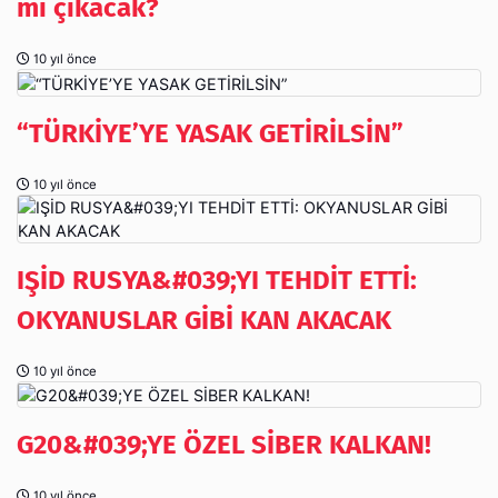
mı çıkacak?
10 yıl önce
“TÜRKİYE’YE YASAK GETİRİLSİN”
10 yıl önce
IŞİD RUSYA&#039;YI TEHDİT ETTİ:
OKYANUSLAR GİBİ KAN AKACAK
10 yıl önce
G20&#039;YE ÖZEL SİBER KALKAN!
10 yıl önce