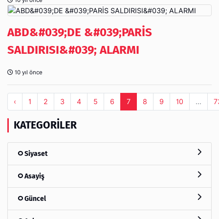
ABD&#039;DE &#039;PARİS
SALDIRISI&#039; ALARMI
10 yıl önce
‹
1
2
3
4
5
6
7
8
9
10
...
7
KATEGORILER
Siyaset
Asayiş
Güncel