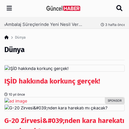
Arama
Ambalaj Süreçlerinde Yeni Nesil Verimliliği Olimpack ile Yakalayın
nce
3 hafta önce
Dünya
Dünya
IŞİD hakkında korkunç gerçek!
10 yıl önce
G-20 Zirvesi&#039;nden kara harekatı