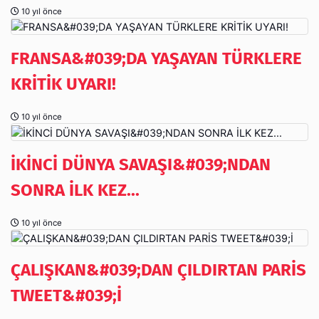
10 yıl önce
FRANSA&#039;DA YAŞAYAN TÜRKLERE
KRİTİK UYARI!
10 yıl önce
İKİNCİ DÜNYA SAVAŞI&#039;NDAN
SONRA İLK KEZ...
10 yıl önce
ÇALIŞKAN&#039;DAN ÇILDIRTAN PARİS
TWEET&#039;İ