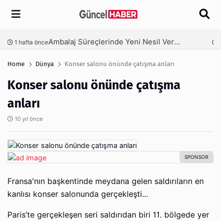
Arama
Ambalaj Süreçlerinde Yeni Nesil Verimliliği Olimpack ile Yakalayın
nce
3 hafta önce
Home
Dünya
Konser salonu önünde çatışma anları
Konser salonu önünde çatışma
anları
10 yıl önce
Fransa'nın başkentinde meydana gelen saldırıların en
kanlısı konser salonunda gerçekleşti...
Paris’te gerçekleşen seri saldırıdan biri 11. bölgede yer