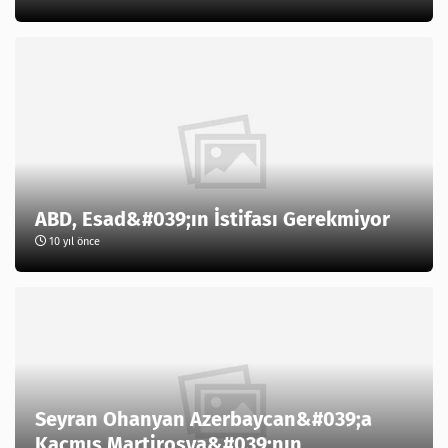
ABD, Esad&#039;ın İstifası Gerekmiyor
10 yıl önce
Seyran Ohanyan Azerbaycan&#039;a
Kaçmış Martirosya&#039;nın